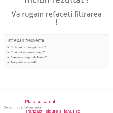
niciun rezultat !
Va rugam refaceti filtrarea
!
Intrebari frecvente
Ce tipuri de ciorapi oferiti?
Cum pot returna ciorapii?
Care este timpul de livrare?
Pot plati cu cardul?
Plata cu cardul
De acum poti plati mai usor
Tranzactii sigure si fara risc