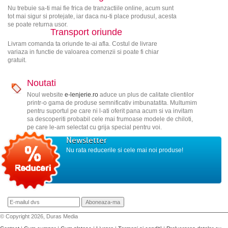
Nu trebuie sa-ti mai fie frica de tranzactiile online, acum sunt
tot mai sigur si protejate, iar daca nu-ti place produsul, acesta
se poate returna usor.
Transport oriunde
Livram comanda ta oriunde te-ai afla. Costul de livrare
variaza in functie de valoarea comenzii si poate fi chiar
gratuit.
Noutati
Noul website
e-lenjerie.ro
aduce un plus de calitate clientilor
printr-o gama de produse semnificativ imbunatatita. Multumim
pentru suportul pe care ni l-ati oferit pana acum si va invitam
sa descoperiti probabil cele mai frumoase modele de chiloti,
pe care le-am selectat cu grija special pentru voi.
Newsletter
Nu rata reducerile si cele mai noi produse!
© Copyright 2026, Duras Media