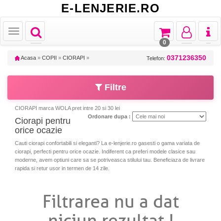
E-LENJERIE.RO
Toggle
Toggle
Toggle
Toggl
Toggle
navigation
navigation
navigation
naviga
navigation
0
0371236350
Acasa
»
COPII
»
CIORAPI
»
Telefon:
Filtre
CIORAPI marca WOLA pret intre 20 si 30 lei
Ordonare dupa :
Ciorapi pentru
orice ocazie
Cauti ciorapi confortabili si eleganti? La e-lenjerie.ro gasesti o gama variata de
ciorapi, perfecti pentru orice ocazie. Indiferent ca preferi modele clasice sau
moderne, avem optiuni care sa se potriveasca stilului tau. Beneficiaza de livrare
rapida si retur usor in termen de 14 zile.
Filtrarea nu a dat