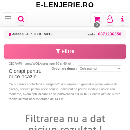
E-LENJERIE.RO
Toggle
Toggle
Toggle
Toggl
Toggle
navigation
navigation
navigation
naviga
navigation
0
0371236350
Acasa
»
COPII
»
CIORAPI
»
Telefon:
Filtre
CIORAPI marca WOLA pret intre 30 si 40 lei
Ordonare dupa :
Ciorapi pentru
orice ocazie
Cauti ciorapi confortabili si eleganti? La e-lenjerie.ro gasesti o gama variata de
ciorapi, perfecti pentru orice ocazie. Indiferent ca preferi modele clasice sau
moderne, avem optiuni care sa se potriveasca stilului tau. Beneficiaza de livrare
rapida si retur usor in termen de 14 zile.
Filtrarea nu a dat