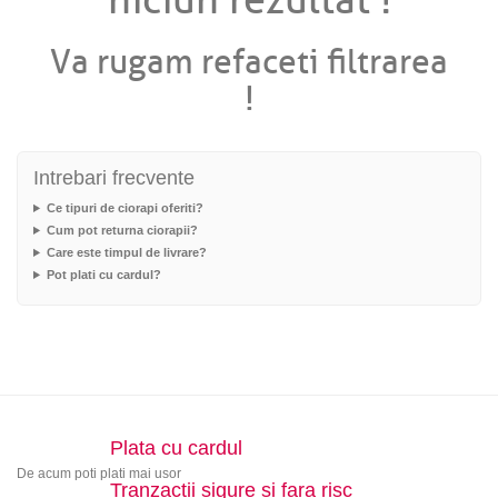
niciun rezultat !
Va rugam refaceti filtrarea
!
Intrebari frecvente
Ce tipuri de ciorapi oferiti?
Cum pot returna ciorapii?
Care este timpul de livrare?
Pot plati cu cardul?
Plata cu cardul
De acum poti plati mai usor
Tranzactii sigure si fara risc