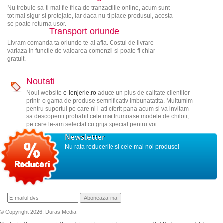
Nu trebuie sa-ti mai fie frica de tranzactiile online, acum sunt
tot mai sigur si protejate, iar daca nu-ti place produsul, acesta
se poate returna usor.
Transport oriunde
Livram comanda ta oriunde te-ai afla. Costul de livrare
variaza in functie de valoarea comenzii si poate fi chiar
gratuit.
Noutati
Noul website
e-lenjerie.ro
aduce un plus de calitate clientilor
printr-o gama de produse semnificativ imbunatatita. Multumim
pentru suportul pe care ni l-ati oferit pana acum si va invitam
sa descoperiti probabil cele mai frumoase modele de chiloti,
pe care le-am selectat cu grija special pentru voi.
Newsletter
Nu rata reducerile si cele mai noi produse!
© Copyright 2026, Duras Media