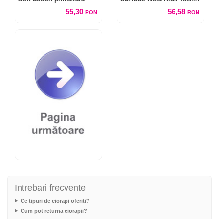
W28-38.00
55,30
56,58
RON
RON
Intrebari frecvente
Ce tipuri de ciorapi oferiti?
Cum pot returna ciorapii?