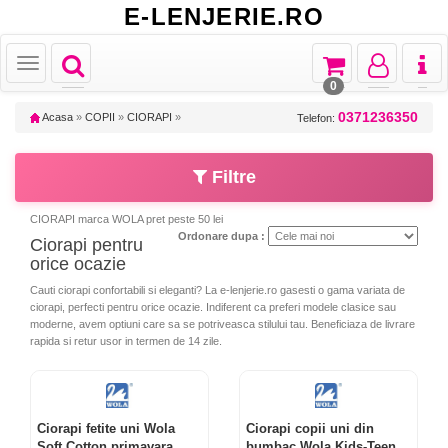
E-LENJERIE.RO
Toggle
Toggle
Toggle
Toggl
Toggle
navigation
navigation
navigation
naviga
navigation
0
0371236350
Acasa
»
COPII
»
CIORAPI
»
Telefon:
Filtre
CIORAPI marca WOLA pret peste 50 lei
Ordonare dupa :
Ciorapi pentru
orice ocazie
Cauti ciorapi confortabili si eleganti? La e-lenjerie.ro gasesti o gama variata de
ciorapi, perfecti pentru orice ocazie. Indiferent ca preferi modele clasice sau
moderne, avem optiuni care sa se potriveasca stilului tau. Beneficiaza de livrare
rapida si retur usor in termen de 14 zile.
Ciorapi fetite uni Wola
Ciorapi copii uni din
Soft Cotton primavara
bumbac Wola Kids-Teens