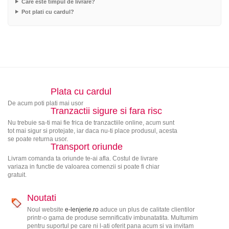
Care este timpul de livrare?
Pot plati cu cardul?
Plata cu cardul
De acum poti plati mai usor
Tranzactii sigure si fara risc
Nu trebuie sa-ti mai fie frica de tranzactiile online, acum sunt
tot mai sigur si protejate, iar daca nu-ti place produsul, acesta
se poate returna usor.
Transport oriunde
Livram comanda ta oriunde te-ai afla. Costul de livrare
variaza in functie de valoarea comenzii si poate fi chiar
gratuit.
Noutati
Noul website
e-lenjerie.ro
aduce un plus de calitate clientilor
printr-o gama de produse semnificativ imbunatatita. Multumim
pentru suportul pe care ni l-ati oferit pana acum si va invitam