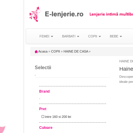
FEMEI
BARBATI
COPII
BEBE
Acasa
»
COPII
»
HAINE DE CASA
»
HAINE DE 
Selectii
Haine
-
Descoper
ideale pen
Brand
-
Pret
intre 160 si 200 lei
Culoare