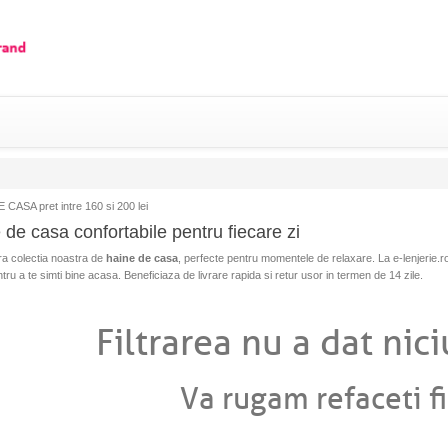
CASA pret intre 160 si 200 lei
 de casa confortabile pentru fiecare zi
a colectia noastra de
haine de casa
, perfecte pentru momentele de relaxare. La e-lenjerie.r
tru a te simti bine acasa. Beneficiaza de livrare rapida si retur usor in termen de 14 zile.
Filtrarea nu a dat nici
Va rugam refaceti fi