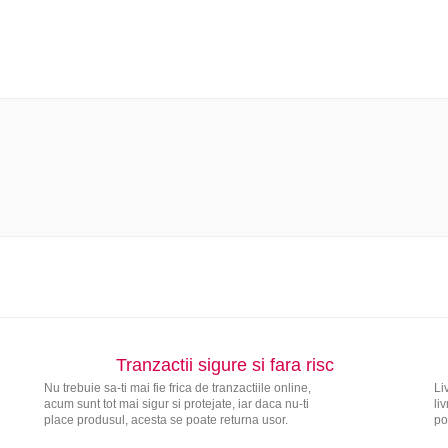
Tranzactii sigure si fara risc
Nu trebuie sa-ti mai fie frica de tranzactiile online,
Li
acum sunt tot mai sigur si protejate, iar daca nu-ti
li
place produsul, acesta se poate returna usor.
po