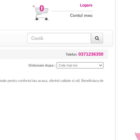
Logare
0
Contul meu
0371236350
Telefon:
Ordonare dupa :
ale pentru confortul tau acasa, oferind calitate si stil. Beneficiaza de