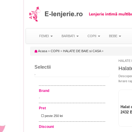
FEMEI
BARBATI
COPII
BEBE
Acasa
»
COPII
»
HALATE DE BAIE si CASA
»
HALATE D
Selectii
Halate
-
Descoper
livrare ra
Brand
-
Halat 
Pret
2432 
peste 250 lei
Discount