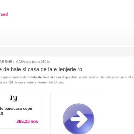
E BAIE si CASA pret peste 250 lei
 de baie si casa de la e-lenjerie.ro
a gama variata de
halate de baie si casa
disponibile pe e-lenjerie.ro. Aceste produse sunt ide
pida in 24 de ore si retur in termen de 14 zile.
de baie/casa copii
BR
265,23
RON