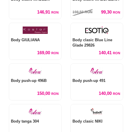
146,91
99,30
198,59
RON
RON
RON
Body GIULIANA
Body clasic Blue Line
Glade 29826
169,00
140,41
RON
RON
Body push-up 496B
Body push-up 491
150,00
140,00
RON
RON
Body tanga 304
Body clasic NIKI