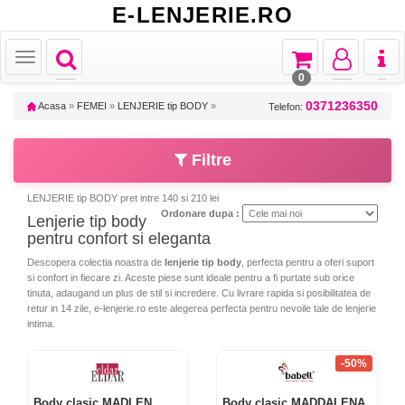
E-LENJERIE.RO
Toggle
Toggle
Toggle
Toggl
Toggle
navigation
navigation
navigation
naviga
navigation
0
0371236350
Acasa
»
FEMEI
»
LENJERIE tip BODY
»
Telefon:
Filtre
LENJERIE tip BODY pret intre 140 si 210 lei
Ordonare dupa :
Lenjerie tip body
pentru confort si eleganta
Descopera colectia noastra de
lenjerie tip body
, perfecta pentru a oferi suport
si confort in fiecare zi. Aceste piese sunt ideale pentru a fi purtate sub orice
tinuta, adaugand un plus de stil si incredere. Cu livrare rapida si posibilitatea de
retur in 14 zile, e-lenjerie.ro este alegerea perfecta pentru nevoile tale de lenjerie
intima.
-50%
Body clasic MADLEN
Body clasic MADDALENA