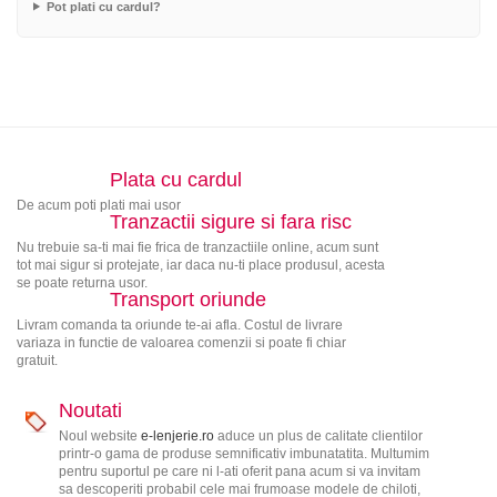
Pot plati cu cardul?
Plata cu cardul
De acum poti plati mai usor
Tranzactii sigure si fara risc
Nu trebuie sa-ti mai fie frica de tranzactiile online, acum sunt
tot mai sigur si protejate, iar daca nu-ti place produsul, acesta
se poate returna usor.
Transport oriunde
Livram comanda ta oriunde te-ai afla. Costul de livrare
variaza in functie de valoarea comenzii si poate fi chiar
gratuit.
Noutati
Noul website
e-lenjerie.ro
aduce un plus de calitate clientilor
printr-o gama de produse semnificativ imbunatatita. Multumim
pentru suportul pe care ni l-ati oferit pana acum si va invitam
sa descoperiti probabil cele mai frumoase modele de chiloti,