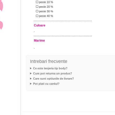
peste 10 %
peste 20 %
peste 30 %
peste 40 %
Culoare
-
Marime
-
Intrebari frecvente
Ce este lenjeria tip body?
Cum pot returna un produs?
Care sunt optiunile de livrare?
Pot plati cu cardul?