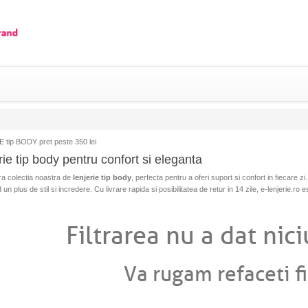
 tip BODY pret peste 350 lei
rie tip body pentru confort si eleganta
a colectia noastra de
lenjerie tip body
, perfecta pentru a oferi suport si confort in fiecare zi
n plus de stil si incredere. Cu livrare rapida si posibilitatea de retur in 14 zile, e-lenjerie.ro 
Filtrarea nu a dat nici
Va rugam refaceti fi