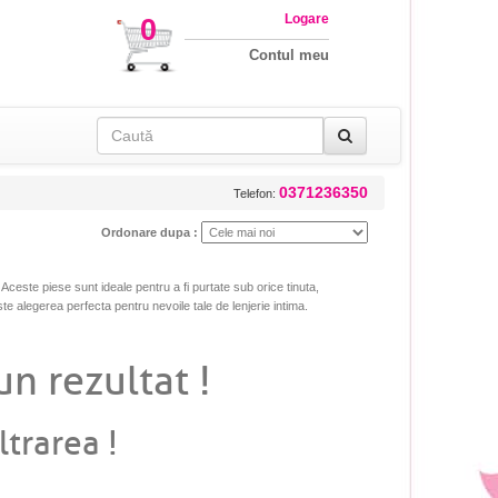
Logare
0
Contul meu
0371236350
Telefon:
Ordonare dupa :
. Aceste piese sunt ideale pentru a fi purtate sub orice tinuta,
este alegerea perfecta pentru nevoile tale de lenjerie intima.
un rezultat !
ltrarea !