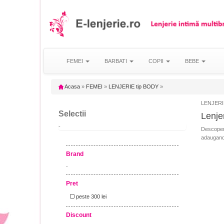
FEMEI
BARBATI
COPII
BEBE
Acasa
»
FEMEI
»
LENJERIE tip BODY
»
LENJERIE
Selectii
Lenje
-
Descoper
adaugand u
Brand
-
Pret
peste 300 lei
Discount