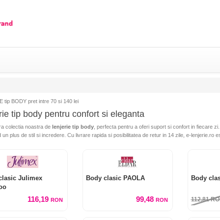
tip BODY pret intre 70 si 140 lei
rie tip body pentru confort si eleganta
a colectia noastra de
lenjerie tip body
, perfecta pentru a oferi suport si confort in fiecare zi
n plus de stil si incredere. Cu livrare rapida si posibilitatea de retur in 14 zile, e-lenjerie.ro 
clasic Julimex
Body clasic PAOLA
Body cla
oo
116,19
99,48
112,81
RO
RON
RON