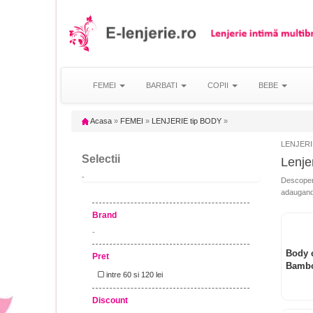
FEMEI
BARBATI
COPII
BEBE
Acasa
»
FEMEI
»
LENJERIE tip BODY
»
LENJERIE 
Selectii
Lenje
-
Descoper
adaugand u
Brand
-
Body 
Pret
Bamb
intre 60 si 120 lei
Discount