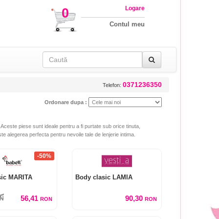
Logare
0
Contul meu
0371236350
Telefon:
Ordonare dupa :
. Aceste piese sunt ideale pentru a fi purtate sub orice tinuta,
este alegerea perfecta pentru nevoile tale de lenjerie intima.
-50%
sic MARITA
Body clasic LAMIA
56,41
90,30
N
RON
RON