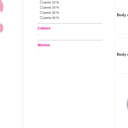
peste 10 %
peste 20 %
peste 30 %
Body 
peste 40 %
Culoare
-
Marime
-
Body 