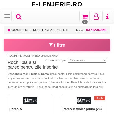
E-LENJERIE.RO
Toggle
Toggle
Toggle
Toggl
Toggle
navigation
navigation
navigation
naviga
navigation
0
0371236350
Acasa
»
FEMEI
»
ROCHII PLAJA SI PAREO
»
Telefon:
Filtre
ROCHII PLAJA SI PAREO pret sub 70 lei
Ordonare dupa :
Rochii plaja si
pareo pentru zile insorite
Descopera rochii plaja si pareo
ideale pentru zilele calduroase de vara. La e-
lenjerie.ro, oferim o selectie variata de rochii care combina stilul si confortul,
perfecte pentru plaja sau pentru o plimbare in oras. Beneficiaza de livrare rapida
in 24 de ore si retur in 14 zile, astfel incat sa te bucuri de cumparaturi fara griji.
-50%
Pareo A
Pareo B violet pruna (24)