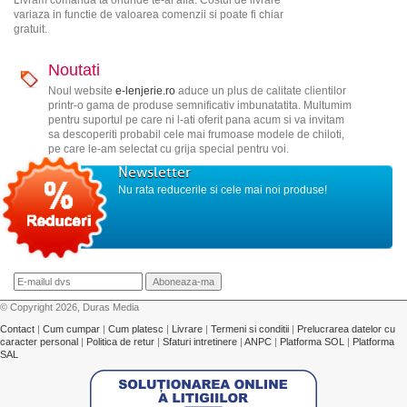
variaza in functie de valoarea comenzii si poate fi chiar
gratuit.
Noutati
Noul website
e-lenjerie.ro
aduce un plus de calitate clientilor
printr-o gama de produse semnificativ imbunatatita. Multumim
pentru suportul pe care ni l-ati oferit pana acum si va invitam
sa descoperiti probabil cele mai frumoase modele de chiloti,
pe care le-am selectat cu grija special pentru voi.
Newsletter
Nu rata reducerile si cele mai noi produse!
© Copyright 2026, Duras Media
Contact
|
Cum cumpar
|
Cum platesc
|
Livrare
|
Termeni si conditii
|
Prelucrarea datelor cu
caracter personal
|
Politica de retur
|
Sfaturi intretinere
|
ANPC
|
Platforma SOL
|
Platforma
SAL