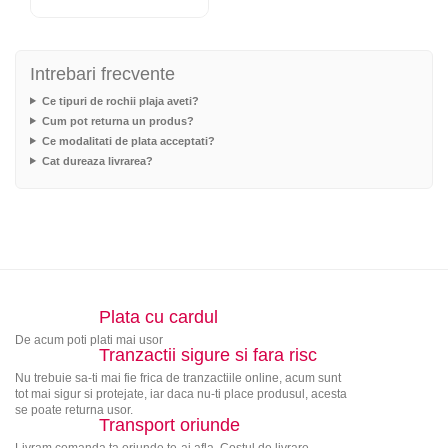
Intrebari frecvente
Ce tipuri de rochii plaja aveti?
Cum pot returna un produs?
Ce modalitati de plata acceptati?
Cat dureaza livrarea?
Plata cu cardul
De acum poti plati mai usor
Tranzactii sigure si fara risc
Nu trebuie sa-ti mai fie frica de tranzactiile online, acum sunt
tot mai sigur si protejate, iar daca nu-ti place produsul, acesta
se poate returna usor.
Transport oriunde
Livram comanda ta oriunde te-ai afla. Costul de livrare