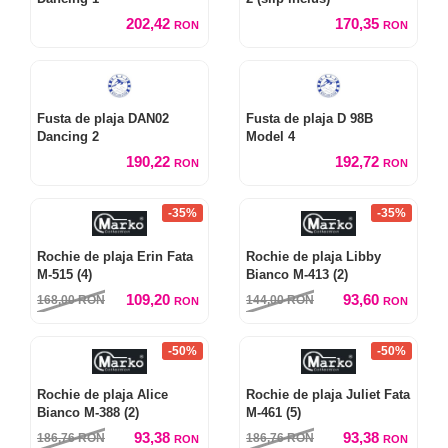
202,42
170,35
RON
RON
Fusta de plaja DAN02
Fusta de plaja D 98B
Dancing 2
Model 4
190,22
192,72
RON
RON
-35%
-35%
Rochie de plaja Erin Fata
Rochie de plaja Libby
M-515 (4)
Bianco M-413 (2)
109,20
93,60
168,00
RON
144,00
RON
RON
RON
-50%
-50%
Rochie de plaja Alice
Rochie de plaja Juliet Fata
Bianco M-388 (2)
M-461 (5)
93,38
93,38
186,76
RON
186,76
RON
RON
RON