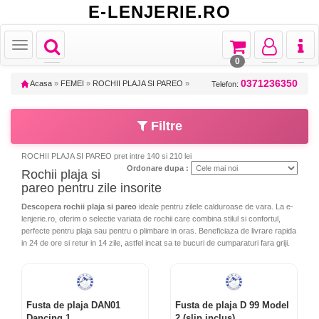
E-LENJERIE.RO
Toggle
Toggle
Toggle
Toggl
Toggle
navigation
navigation
navigation
naviga
navigation
0
0371236350
Acasa
»
FEMEI
»
ROCHII PLAJA SI PAREO
»
Telefon:
Filtre
ROCHII PLAJA SI PAREO pret intre 140 si 210 lei
Ordonare dupa :
Rochii plaja si
pareo pentru zile insorite
Descopera rochii plaja si pareo
ideale pentru zilele calduroase de vara. La e-
lenjerie.ro, oferim o selectie variata de rochii care combina stilul si confortul,
perfecte pentru plaja sau pentru o plimbare in oras. Beneficiaza de livrare rapida
in 24 de ore si retur in 14 zile, astfel incat sa te bucuri de cumparaturi fara griji.
Fusta de plaja DAN01
Fusta de plaja D 99 Model
Dancing 1
2 (slip inclus)