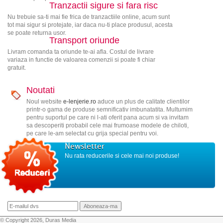
Tranzactii sigure si fara risc
Nu trebuie sa-ti mai fie frica de tranzactiile online, acum sunt
tot mai sigur si protejate, iar daca nu-ti place produsul, acesta
se poate returna usor.
Transport oriunde
Livram comanda ta oriunde te-ai afla. Costul de livrare
variaza in functie de valoarea comenzii si poate fi chiar
gratuit.
Noutati
Noul website
e-lenjerie.ro
aduce un plus de calitate clientilor
printr-o gama de produse semnificativ imbunatatita. Multumim
pentru suportul pe care ni l-ati oferit pana acum si va invitam
sa descoperiti probabil cele mai frumoase modele de chiloti,
pe care le-am selectat cu grija special pentru voi.
Newsletter
Nu rata reducerile si cele mai noi produse!
© Copyright 2026, Duras Media