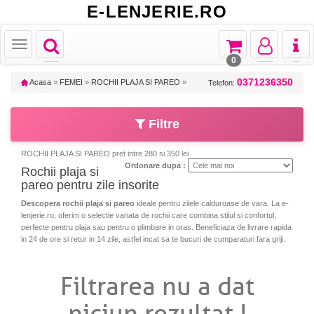
E-LENJERIE.RO
Toggle
Toggle
Toggle
Toggl
Toggle
navigation
navigation
navigation
naviga
navigation
0
0371236350
Acasa
»
FEMEI
»
ROCHII PLAJA SI PAREO
»
Telefon:
Filtre
ROCHII PLAJA SI PAREO pret intre 280 si 350 lei
Ordonare dupa :
Rochii plaja si
pareo pentru zile insorite
Descopera rochii plaja si pareo
ideale pentru zilele calduroase de vara. La e-
lenjerie.ro, oferim o selectie variata de rochii care combina stilul si confortul,
perfecte pentru plaja sau pentru o plimbare in oras. Beneficiaza de livrare rapida
in 24 de ore si retur in 14 zile, astfel incat sa te bucuri de cumparaturi fara griji.
Filtrarea nu a dat