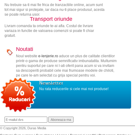
Nu trebuie sa-ti mai fie frica de tranzactiile online, acum sunt
tot mai sigur si protejate, iar daca nu-ti place produsul, acesta
se poate returna usor.
Transport oriunde
Livram comanda ta oriunde te-ai afla. Costul de livrare
variaza in functie de valoarea comenzii si poate fi chiar
gratuit.
Noutati
Noul website
e-lenjerie.ro
aduce un plus de calitate clientilor
printr-o gama de produse semnificativ imbunatatita. Multumim
pentru suportul pe care ni l-ati oferit pana acum si va invitam
sa descoperiti probabil cele mai frumoase modele de chiloti,
pe care le-am selectat cu grija special pentru voi.
Newsletter
Nu rata reducerile si cele mai noi produse!
© Copyright 2026, Duras Media