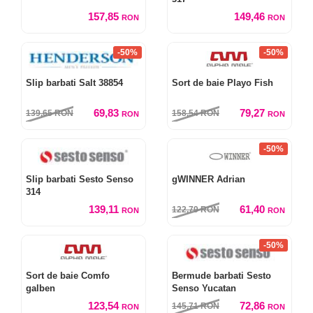
157,85
149,46
RON
RON
-50%
-50%
Slip barbati Salt 38854
Sort de baie Playo Fish
69,83
79,27
139,65
RON
158,54
RON
RON
RON
-50%
Slip barbati Sesto Senso
gWINNER Adrian
314
139,11
61,40
122,79
RON
RON
RON
-50%
Sort de baie Comfo
Bermude barbati Sesto
galben
Senso Yucatan
123,54
72,86
145,71
RON
RON
RON