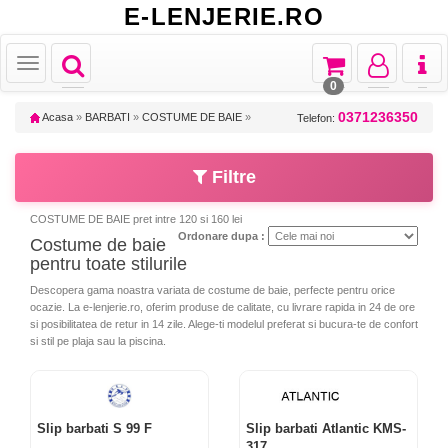
E-LENJERIE.RO
Toggle
Toggle
Toggle
Toggl
Toggle
navigation
navigation
navigation
naviga
navigation
0
0371236350
Acasa
»
BARBATI
»
COSTUME DE BAIE
»
Telefon:
Filtre
COSTUME DE BAIE pret intre 120 si 160 lei
Ordonare dupa :
Costume de baie
pentru toate stilurile
Descopera gama noastra variata de costume de baie, perfecte pentru orice
ocazie. La e-lenjerie.ro, oferim produse de calitate, cu livrare rapida in 24 de ore
si posibilitatea de retur in 14 zile. Alege-ti modelul preferat si bucura-te de confort
si stil pe plaja sau la piscina.
Slip barbati S 99 F
Slip barbati Atlantic KMS-
317