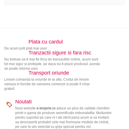
Plata cu cardul
De acum poti plati mai usor
Tranzactii sigure si fara risc
Nu trebuie sa-ti mai fie frica de tranzactiile online, acum sunt
tot mai sigur si protejate, iar daca nu-ti place produsul, acesta
se poate returna usor.
Transport oriunde
Livram comanda ta oriunde te-ai afla. Costul de livrare
variaza in functie de valoarea comenzii si poate fi chiar
gratuit.
Noutati
Noul website
e-lenjerie.ro
aduce un plus de calitate clientilor
printr-o gama de produse semnificativ imbunatatita. Multumim
pentru suportul pe care ni l-ati oferit pana acum si va invitam
sa descoperiti probabil cele mai frumoase modele de chiloti,
pe care le-am selectat cu grija special pentru voi.