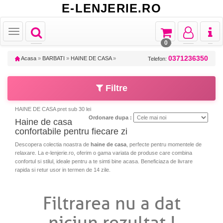
E-LENJERIE.RO
Toggle
Toggle
Toggle
Toggl
Toggle
navigation
navigation
navigation
naviga
navigation
0
0371236350
Acasa
»
BARBATI
»
HAINE DE CASA
»
Telefon:
Filtre
HAINE DE CASA pret sub 30 lei
Ordonare dupa :
Haine de casa
confortabile pentru fiecare zi
Descopera colectia noastra de
haine de casa
, perfecte pentru momentele de
relaxare. La e-lenjerie.ro, oferim o gama variata de produse care combina
confortul si stilul, ideale pentru a te simti bine acasa. Beneficiaza de livrare
rapida si retur usor in termen de 14 zile.
Filtrarea nu a dat