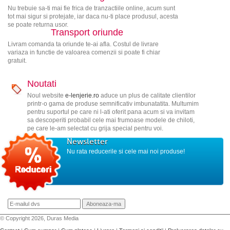
Nu trebuie sa-ti mai fie frica de tranzactiile online, acum sunt
tot mai sigur si protejate, iar daca nu-ti place produsul, acesta
se poate returna usor.
Transport oriunde
Livram comanda ta oriunde te-ai afla. Costul de livrare
variaza in functie de valoarea comenzii si poate fi chiar
gratuit.
Noutati
Noul website
e-lenjerie.ro
aduce un plus de calitate clientilor
printr-o gama de produse semnificativ imbunatatita. Multumim
pentru suportul pe care ni l-ati oferit pana acum si va invitam
sa descoperiti probabil cele mai frumoase modele de chiloti,
pe care le-am selectat cu grija special pentru voi.
Newsletter
Nu rata reducerile si cele mai noi produse!
© Copyright 2026, Duras Media