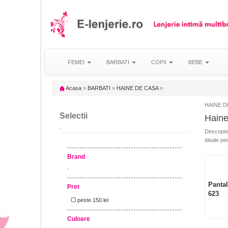
FEMEI
BARBATI
COPII
BEBE
Acasa
»
BARBATI
»
HAINE DE CASA
»
HAINE DE
Selectii
Haine
-
Descoper
ideale pen
Brand
-
Pantal
Pret
623
peste 150 lei
Culoare