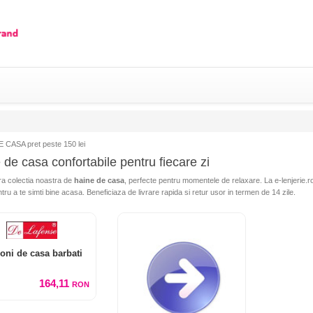
 CASA pret peste 150 lei
 de casa confortabile pentru fiecare zi
a colectia noastra de
haine de casa
, perfecte pentru momentele de relaxare. La e-lenjerie.r
tru a te simti bine acasa. Beneficiaza de livrare rapida si retur usor in termen de 14 zile.
oni de casa barbati
164,11
RON