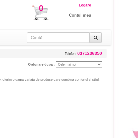
Logare
0
Contul meu
0371236350
Telefon:
Ordonare dupa :
o, oferim o gama variata de produse care combina confortul si stilul,