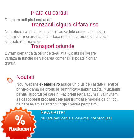
Plata cu cardul
De acum poti plati mai usor
Tranzactii sigure si fara risc
Nu trebuie sa-ti mai fie frica de tranzactiile online, acum sunt
tot mai sigur si protejate, iar daca nu-ti place produsul, acesta
se poate returna usor.
Transport oriunde
Livram comanda ta oriunde te-ai afla. Costul de livrare
variaza in functie de valoarea comenzii si poate fi chiar
gratuit.
Noutati
Noul website
e-lenjerie.ro
aduce un plus de calitate clientilor
printr-o gama de produse semnificativ imbunatatita. Multumim
pentru suportul pe care ni l-ati oferit pana acum si va invitam
sa descoperiti probabil cele mai frumoase modele de chiloti,
pe care le-am selectat cu grija special pentru voi.
Newsletter
Nu rata reducerile si cele mai noi produse!