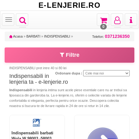
E-LENJERIE.RO
Toggle
Toggle
Toggle
Toggl
Toggle
navigation
navigation
navigation
naviga
navigation
0
0371236350
Acasa
»
BARBATI
»
INDISPENSABILI
»
Telefon:
Filtre
INDISPENSABILI pret intre 40 si 80 lei
Ordonare dupa :
Indispensabili in
lenjeria ta - e-lenjerie.ro
Indispensabili
in lenjeria intima sunt acele piese esentiale care nu ar trebui sa
lipseasca din garderoba ta. La e-lenjerie.ro, oferim o selectie variata de lenjerie
confortabila si eleganta, perfecta pentru orice ocazie. Descopera colectia
noastra si bucura-te de livrare rapida in 24 de ore si retur in 14 zile.
Indispensabili barbati
Wola W 98003 -58003