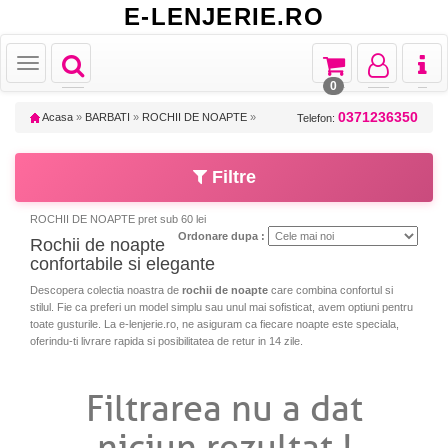
E-LENJERIE.RO
Toggle
Toggle
Toggle
Toggl
Toggle
navigation
navigation
navigation
naviga
navigation
0
0371236350
Acasa
»
BARBATI
»
ROCHII DE NOAPTE
»
Telefon:
Filtre
ROCHII DE NOAPTE pret sub 60 lei
Ordonare dupa :
Rochii de noapte
confortabile si elegante
Descopera colectia noastra de
rochii de noapte
care combina confortul si
stilul. Fie ca preferi un model simplu sau unul mai sofisticat, avem optiuni pentru
toate gusturile. La e-lenjerie.ro, ne asiguram ca fiecare noapte este speciala,
oferindu-ti livrare rapida si posibilitatea de retur in 14 zile.
Filtrarea nu a dat