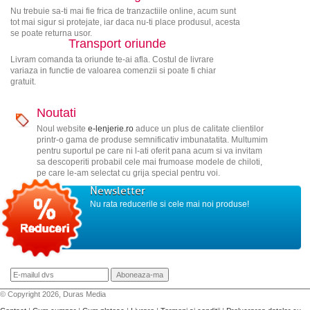
Nu trebuie sa-ti mai fie frica de tranzactiile online, acum sunt
tot mai sigur si protejate, iar daca nu-ti place produsul, acesta
se poate returna usor.
Transport oriunde
Livram comanda ta oriunde te-ai afla. Costul de livrare
variaza in functie de valoarea comenzii si poate fi chiar
gratuit.
Noutati
Noul website
e-lenjerie.ro
aduce un plus de calitate clientilor
printr-o gama de produse semnificativ imbunatatita. Multumim
pentru suportul pe care ni l-ati oferit pana acum si va invitam
sa descoperiti probabil cele mai frumoase modele de chiloti,
pe care le-am selectat cu grija special pentru voi.
Newsletter
Nu rata reducerile si cele mai noi produse!
© Copyright 2026, Duras Media