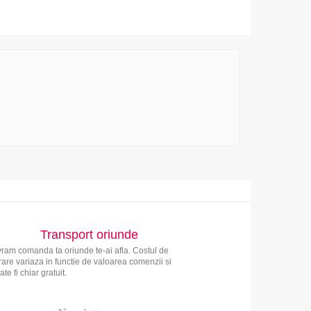
Transport oriunde
vram comanda ta oriunde te-ai afla. Costul de
vrare variaza in functie de valoarea comenzii si
ate fi chiar gratuit.