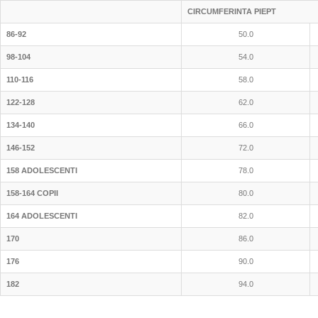
CIRCUMFERINTA PIEPT
86-92
50.0
98-104
54.0
110-116
58.0
122-128
62.0
134-140
66.0
146-152
72.0
158 ADOLESCENTI
78.0
158-164 COPII
80.0
164 ADOLESCENTI
82.0
170
86.0
176
90.0
182
94.0