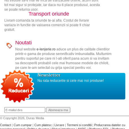
Nu trebuie sa-ti mai fie frica de tranzactiile online, acum sunt
tot mai sigur si protejate, iar daca nu-ti place produsul, acesta
se poate returna usor.
Transport oriunde
Livram comanda ta oriunde te-ai afla. Costul de livrare
variaza in functie de valoarea comenzii si poate fi chiar
gratuit.
Noutati
Noul website
e-lenjerie.ro
aduce un plus de calitate clientilor
printr-o gama de produse semnificativ imbunatatita. Multumim
pentru suportul pe care ni l-ati oferit pana acum si va invitam
sa descoperiti probabil cele mai frumoase modele de chiloti,
pe care le-am selectat cu grija special pentru voi.
Newsletter
Nu rata reducerile si cele mai noi produse!
© Copyright 2026, Duras Media
Contact
|
Cum cumpar
|
Cum platesc
|
Livrare
|
Termeni si conditii
|
Prelucrarea datelor cu
caracter personal
|
Politica de retur
|
Sfaturi intretinere
|
ANPC
|
Platforma SOL
|
Platforma