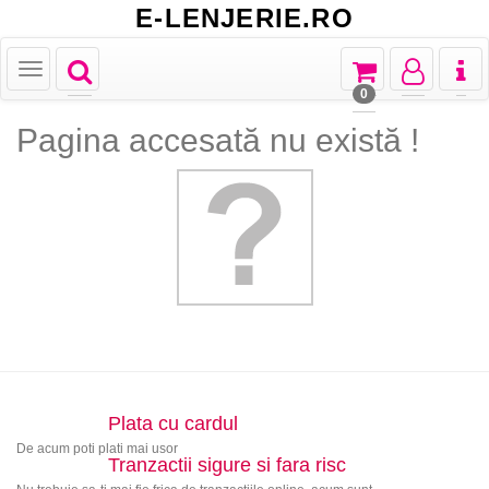
E-LENJERIE.RO
Toggle
Toggle
Toggle
Toggl
Toggle
navigation
navigation
navigation
naviga
navigation
0
Pagina accesată nu există !
Plata cu cardul
De acum poti plati mai usor
Tranzactii sigure si fara risc