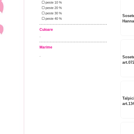
peste 10 %
peste 20 %
peste 30 %
Sosete
peste 40 %
Hanna
Culoare
-
Marime
-
Sosete
art.07
Talpic
art.13