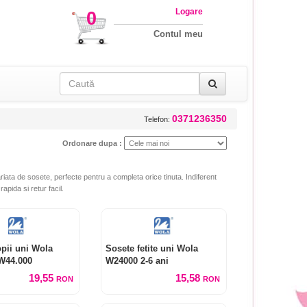
Logare
0
Contul meu
0371236350
Telefon:
Ordonare dupa :
iata de sosete, perfecte pentru a completa orice tinuta. Indiferent
apida si retur facil.
pii uni Wola
Sosete fetite uni Wola
W44.000
W24000 2-6 ani
19,55
15,58
RON
RON