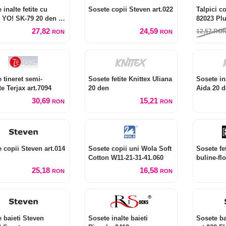
 inalte fetite cu
Sosete copii Steven art.022
Talpici c
 YO! SK-79 20 den (2
82023 Plu
i)
perechi)
27,82
24,59
12,57
RO
RON
RON
 tineret semi-
Sosete fetite Knittex Uliana
Sosete ina
te Terjax art.7094
20 den
Aida 20 
30,69
15,21
RON
RON
 copii Steven art.014
Sosete copii uni Wola Soft
Sosete fe
Cotton W11-21-31-41.060
buline-fl
25,18
16,58
RON
RON
 baieti Steven
Sosete inalte baieti
Sosete ba