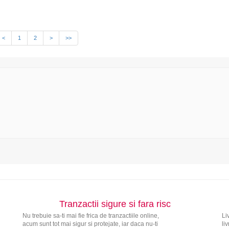
<
1
2
>
>>
Tranzactii sigure si fara risc
Nu trebuie sa-ti mai fie frica de tranzactiile online,
Li
acum sunt tot mai sigur si protejate, iar daca nu-ti
li