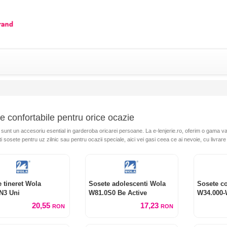
e confortabile pentru orice ocazie
sunt un accesoriu esential in garderoba oricarei persoane. La e-lenjerie.ro, oferim o gama var
 sosete pentru uz zilnic sau pentru ocazii speciale, aici vei gasi ceea ce ai nevoie, cu livrare r
 tineret Wola
Sosete adolescenti Wola
Sosete co
N3 Uni
W81.0S0 Be Active
W34.000-
20,55
17,23
RON
RON