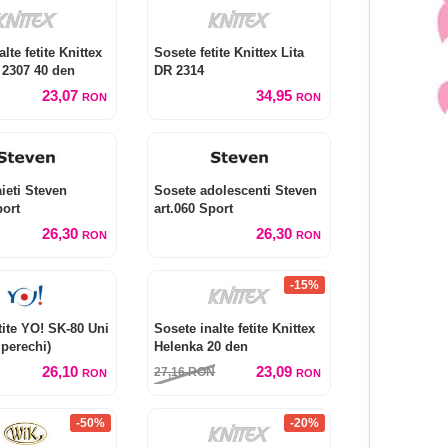
lte fetite Knittex
Sosete fetite Knittex Lita
 2307 40 den
DR 2314
23,07
34,95
RON
RON
ieti Steven
Sosete adolescenti Steven
port
art.060 Sport
26,30
26,30
RON
RON
-15%
tite YO! SK-80 Uni
Sosete inalte fetite Knittex
 perechi)
Helenka 20 den
26,10
23,09
27,16
RON
RON
RON
-50%
-20%