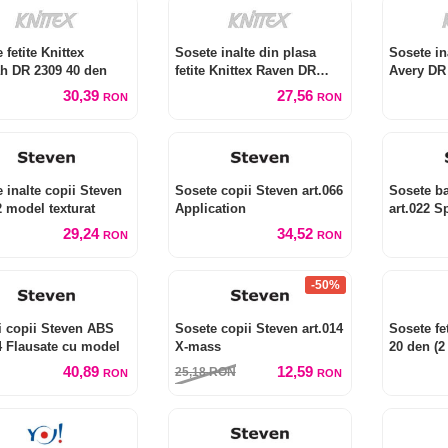
 fetite Knittex
Sosete inalte din plasa
Sosete ina
h DR 2309 40 den
fetite Knittex Raven DR
Avery DR
2310
30,39
27,56
RON
RON
 inalte copii Steven
Sosete copii Steven art.066
Sosete ba
2 model texturat
Application
art.022 S
29,24
34,52
RON
RON
-50%
i copii Steven ABS
Sosete copii Steven art.014
Sosete fe
4 Flausate cu model
X-mass
20 den (2
40,89
12,59
25,18
RON
RON
RON