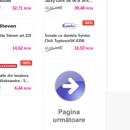
lausate
Jazzy Girls SK 06 B 34-42
(6 perechi)
32,71
39,48
N
78,96
RON
RON
RON
-50%
ite Steven art.119
Sosete cu dantela Syntex
Chili TuptusieSK-0358
14,52
10,53
21,05
RON
RON
RON
-50%
alte din tesatura
Aleksandra - 5
6,44
N
RON