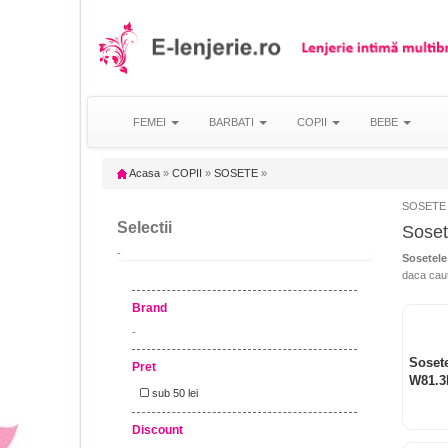
FEMEI
BARBATI
COPII
BEBE
Acasa
»
COPII
»
SOSETE
»
SOSETE
Selectii
Soset
-
Sosetele
daca cauti
Brand
-
Sosete
Pret
W81.3
sub 50 lei
Discount