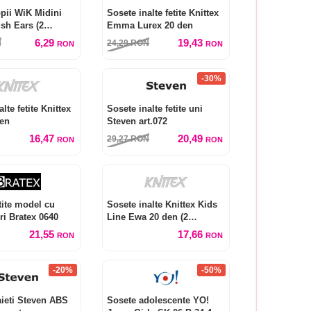
opii WiK Midini
Sosete inalte fetite Knittex
sh Ears (2
Emma Lurex 20 den
6,29
19,43
N
24,29
RON
RON
RON
-30%
lte fetite Knittex
Sosete inalte fetite uni
den
Steven art.072
16,47
20,49
29,27
RON
RON
RON
tite model cu
Sosete inalte Knittex Kids
ori Bratex 0640
Line Ewa 20 den (2
perechi)
21,55
17,66
RON
RON
-20%
-50%
ieti Steven ABS
Sosete adolescente YO!