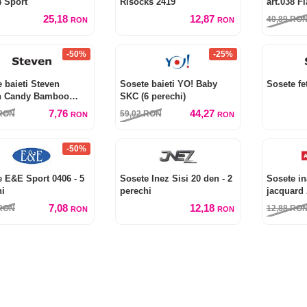
4 Sport
Risocks 2419
art.038 F
25,18
12,87
40,89
RO
RON
RON
-50%
-25%
 baieti Steven
Sosete baieti YO! Baby
Sosete fet
n Candy Bamboo
SKC (6 perechi)
5
7,76
44,27
RON
59,02
RON
RON
RON
-50%
 E&E Sport 0406 - 5
Sosete Inez Sisi 20 den - 2
Sosete in
hi
perechi
jacquard 
perechi
7,08
12,18
RON
12,88
RO
RON
RON