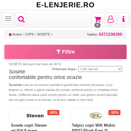
E-LENJERIE.RO
Toggle
Toggle
Toggle
Toggl
Toggle
navigation
navigation
navigation
naviga
navigation
0
0371236350
Acasa
»
COPII
»
SOSETE
»
Telefon:
Filtre
SOSETE discount mai mare de 40 %
Ordonare dupa :
Sosete
confortabile pentru orice ocazie
Sosetele
sunt un accesoriu esential in garderoba oricarei persoane. La e-
lenjerie.ro, oferim o gama variata de sosete, perfecte pentru a completa orice
tinuta. Indiferent daca cauti sosete pentru uz zilnic sau pentru ocazii speciale,
aici vei gasi ceea ce ai nevoie, cu livrare rapida si retur facil.
-50%
-50%
Sosete copii Steven
Talpici copii WiK Midini
art.014 X-mass
82023 Plush Ears (2