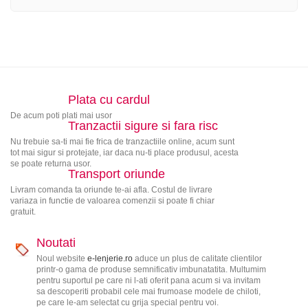
Plata cu cardul
De acum poti plati mai usor
Tranzactii sigure si fara risc
Nu trebuie sa-ti mai fie frica de tranzactiile online, acum sunt
tot mai sigur si protejate, iar daca nu-ti place produsul, acesta
se poate returna usor.
Transport oriunde
Livram comanda ta oriunde te-ai afla. Costul de livrare
variaza in functie de valoarea comenzii si poate fi chiar
gratuit.
Noutati
Noul website
e-lenjerie.ro
aduce un plus de calitate clientilor
printr-o gama de produse semnificativ imbunatatita. Multumim
pentru suportul pe care ni l-ati oferit pana acum si va invitam
sa descoperiti probabil cele mai frumoase modele de chiloti,
pe care le-am selectat cu grija special pentru voi.