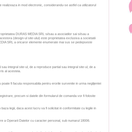
realizeaza in mod electronic, considerandu-se astfel ca utilizatorul
te proprietatea DURAS MEDIA SRL si/sau a asociatilor sai si/sau a
 acestora (design-ul site-ului) este proprietatea exclusiva a societatii
AS MEDIA SRL a oricaror elemente enumerate mai sus se pedepseste
au integral site-ul, de a reproduce partial sau integral site-ul, de a
is al acesteia.
 poate fi facuta responsabila pentru erorile survenite in urma neglijentei
nregistrare, precum si datele din formularul de comanda vor fi folosite
 baza legii, daca acest lucru va fi solicitat in conformitate cu legile in
ere a Operarii Datelor cu caracter personal, sub numarul 18006.