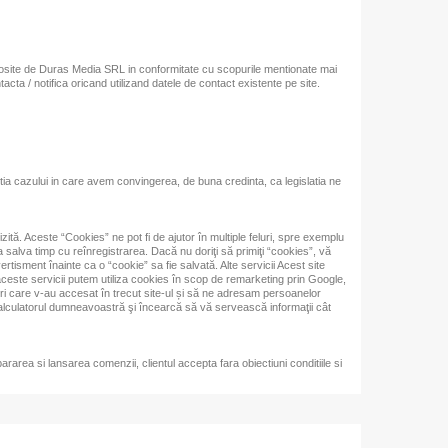
osite de Duras Media SRL in conformitate cu scopurile mentionate mai
acta / notifica oricand utilizand datele de contact existente pe site.
ia cazului in care avem convingerea, de buna credinta, ca legislatia ne
ită. Aceste “Cookies” ne pot fi de ajutor în multiple feluri, spre exemplu
 salva timp cu reînregistrarea. Dacă nu doriţi să primiţi “cookies”, vă
rtisment înainte ca o “cookie” sa fie salvată. Alte servicii Acest site
 aceste servicii putem utiliza cookies în scop de remarketing prin Google,
ori care v-au accesat în trecut site-ul și să ne adresam persoanelor
 calculatorul dumneavoastră şi încearcă să vă servească informaţii cât
area si lansarea comenzii, clientul accepta fara obiectiuni conditiile si