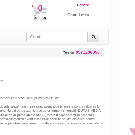
Logare
0
Contul meu
0371236350
Telefon:
are.
cializarii produselor prezentate in site.
dusele prezentate in site si incaseaza de la acesta contravaloarea lor.
recomanda citirea cu atentie a acestor termeni si conditii. DURAS MEDIA
icari ce ar putea afecta site-ul, fara a fi necesara vreo notificare
ponsabila pentru eventualele erori aparute pe site din orice cauza,
 de pe site-ul e-lenjerie.ro, indiferent de natura acestor legaturi. Pentru