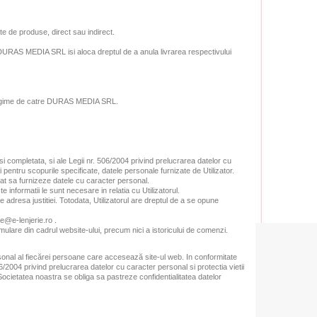
te de produse, direct sau indirect.
tea DURAS MEDIA SRL isi aloca dreptul de a anula livrarea respectivului
intregime de catre DURAS MEDIA SRL.
si completata, si ale Legii nr. 506/2004 privind prelucrarea datelor cu
i pentru scopurile specificate, datele personale furnizate de Utilizator.
igat sa furnizeze datele cu caracter personal.
e informatii le sunt necesare in relatia cu Utilizatorul.
e adresa justitiei. Totodata, Utilizatorul are dreptul de a se opune
e@e-lenjerie.ro .
ormulare din cadrul website-ului, precum nici a istoricului de comenzi.
rsonal al fiecărei persoane care accesează site-ul web. In conformitate
06/2004 privind prelucrarea datelor cu caracter personal si protectia vietii
Societatea noastra se obliga sa pastreze confidentialitatea datelor