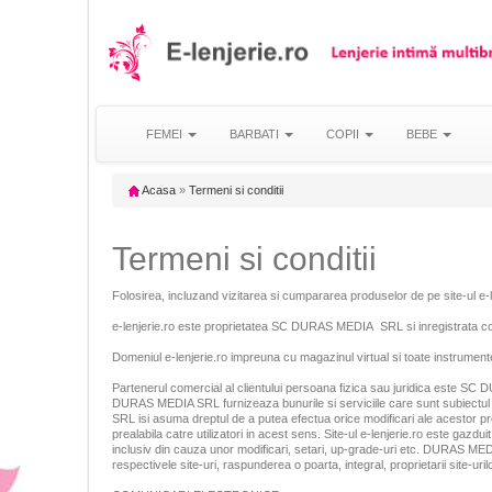
FEMEI
BARBATI
COPII
BEBE
Acasa
»
Termeni si conditii
Termeni si conditii
Folosirea, incluzand vizitarea si cumpararea produselor de pe site-ul e-le
e-lenjerie.ro este proprietatea SC DURAS MEDIA SRL si inregistrata c
Domeniul e-lenjerie.ro impreuna cu magazinul virtual si toate instrume
Partenerul comercial al clientului persoana fizica sau juridica este SC 
DURAS MEDIA SRL furnizeaza bunurile si serviciile care sunt subiectul ter
SRL isi asuma dreptul de a putea efectua orice modificari ale acestor preve
prealabila catre utilizatori in acest sens. Site-ul e-lenjerie.ro este g
inclusiv din cauza unor modificari, setari, up-grade-uri etc. DURAS MEDIA 
respectivele site-uri, raspunderea o poarta, integral, proprietarii site-uril