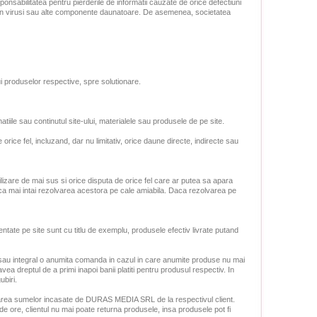
abilitatea pentru pierderile de informatii cauzate de orice defectiuni
contin virusi sau alte componente daunatoare. De asemenea, societatea
 produselor respective, spre solutionare.
tiile sau continutul site-ului, materialele sau produsele de pe site.
e fel, incluzand, dar nu limitativ, orice daune directe, indirecte sau
ilizare de mai sus si orice disputa de orice fel care ar putea sa apara
cerca mai intai rezolvarea acestora pe cale amiabila. Daca rezolvarea pe
ate pe site sunt cu titlu de exemplu, produsele efectiv livrate putand
 sau integral o anumita comanda in cazul in care anumite produse nu mai
vea dreptul de a primi inapoi banii platiti pentru produsul respectiv. In
biri.
aloarea sumelor incasate de DURAS MEDIA SRL de la respectivul client.
 ore, clientul nu mai poate returna produsele, insa produsele pot fi