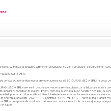
njerie.ro, implica acceptarea termenilor si conditiilor ce vor fi detaliate in paragrafele urmato
orespunzator la OSIM.
ntele software/baze de date necesare este administrat de SC DURAS MEDIA SRL in scopul comer
DURAS MEDIA SRL care are in proprietate, vinde catre clientul persoana fizica sau juridica pro
menilor si conditiilor de mai jos. Pentru folosirea in cele mai bune conditii a site-ului, se 
deri, precum si orice modificari site-ului e-lenjerie.ro, structurii acestuia sau orice alte modif
azduit de serverele societatii EASYHOST. Societatea DURAS MEDIA SRL nu va putea fi facuta res
SRL nu raspunde de continutul, calitatea sau natura site-urilor la care se ajunge prin legaturi
or in cauza.