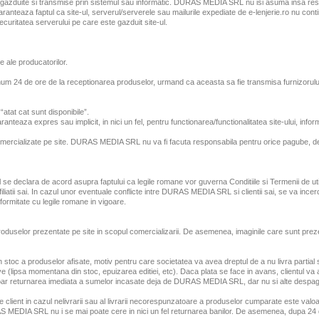
azduite si transmise prin sistemul sau informatic. DURAS MEDIA SRL nu isi asuma insa respons
u garanteaza faptul ca site-ul, serverul/serverele sau mailurile expediate de e-lenjerie.ro nu 
ritatea serverului pe care este gazduit site-ul.
e ale producatorilor.
 24 de ore de la receptionarea produselor, urmand ca aceasta sa fie transmisa furnizorului
“atat cat sunt disponibile”.
aza expres sau implicit, in nici un fel, pentru functionarea/functionalitatea site-ului, informa
cializate pe site. DURAS MEDIA SRL nu va fi facuta responsabila pentru orice pagube, de oric
ul se declara de acord asupra faptului ca legile romane vor guverna Conditiile si Termenii de ut
afiliatii sai. In cazul unor eventuale conflicte intre DURAS MEDIA SRL si clientii sai, se va in
onformitate cu legile romane in vigoare.
selor prezentate pe site in scopul comercializarii. De asemenea, imaginile care sunt prezent
toc a produselor afisate, motiv pentru care societatea va avea dreptul de a nu livra partial
ve (lipsa momentana din stoc, epuizarea editiei, etc). Daca plata se face in avans, clientul va a
e doar returnarea imediata a sumelor incasate deja de DURAS MEDIA SRL, dar nu si alte despagu
e client in cazul nelivrarii sau al livrarii necorespunzatoare a produselor cumparate este v
 MEDIA SRL nu i se mai poate cere in nici un fel returnarea banilor. De asemenea, dupa 24 de