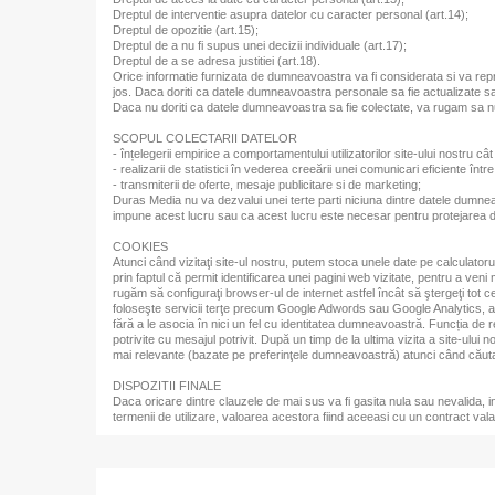
Dreptul de interventie asupra datelor cu caracter personal (art.14);
Dreptul de opozitie (art.15);
Dreptul de a nu fi supus unei decizii individuale (art.17);
Dreptul de a se adresa justitiei (art.18).
Orice informatie furnizata de dumneavoastra va fi considerata si va r
jos. Daca doriti ca datele dumneavoastra personale sa fie actualizate sau 
Daca nu doriti ca datele dumneavoastra sa fie colectate, va rugam sa nu n
SCOPUL COLECTARII DATELOR
- înțelegerii empirice a comportamentului utilizatorilor site-ului nostru cât
- realizarii de statistici în vederea creeării unei comunicari eficiente între n
- transmiterii de oferte, mesaje publicitare si de marketing;
Duras Media nu va dezvalui unei terte parti niciuna dintre datele dumne
impune acest lucru sau ca acest lucru este necesar pentru protejarea drep
COOKIES
Atunci când vizitaţi site-ul nostru, putem stoca unele date pe calculator
prin faptul că permit identificarea unei pagini web vizitate, pentru a ven
rugăm să configuraţi browser-ul de internet astfel încât să ştergeţi tot ce
foloseşte servicii terţe precum Google Adwords sau Google Analytics, ale 
fără a le asocia în nici un fel cu identitatea dumneavoastră. Funcția de
potrivite cu mesajul potrivit. După un timp de la ultima vizita a site-u
mai relevante (bazate pe preferinţele dumneavoastră) atunci când căutaţ
DISPOZITII FINALE
Daca oricare dintre clauzele de mai sus va fi gasita nula sau nevalida, i
termenii de utilizare, valoarea acestora fiind aceeasi cu un contract valab