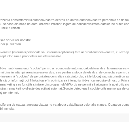
eprezenta consimtamintul dumneavoastra expres ca datele dumneavoastra personale sa fie fol
scoase din baza de date, ori aveti intrebari legate de confidentialitatea datelor, ne puteti cont
i le furnizati.
 și a serviciilor noastre
oi și utilizatori
avoastra (informatii personale sau informatii optionale) fara acordul dumneavoastra, cu except
turilor sau a proprietatii societatii noastre.
ul dvs. sub forma unui “cookie” pentru a recunoaşte automat calculatorul dvs. la urmatoarea viz
i mai bine în intâmpinarea intereselor dvs. sau pentru a stoca datele dvs. de conectare pentru a
 inseamnă “cookies” de pe unitatea centrală a calculatorului, să le blocaţi sau să primiţi un ave
căror informaţii pot fi folositoare în optimizarea interacţiunii dvs. cu website-ul nostru. Prin
 remarketing sau funcțiile similare din programul AdWords ne permit să ajungem la acei utilizat
lui nostru, remarketing-ul este dezactivat automat.Google detectează cookie-urile memorate de
i pe Internet.
ndiferent de cauza, aceasta clauza nu va afecta valabilitatea celorlalte clauze. Odata cu cumpar
il incheiat.