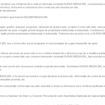
a de produse sau trimiterea de e-mail-uri adresate societatii DURAS MEDIA SRL, comunicarea se 
tronica, incluzand si comunicari prin e-mail sau prin anunturi pe site.
k de dezabonare:
 de email si apoi butonul DEZABONEAZA-MA.
, imagini, grafice, butoane, programe, elemente de grafica web, scripturi si orice alte date, es
epturilor de autor si legilor privind dreptul de proprietate intelectuala si industriala. Combinarea
legile privind proprietatea intelectuala si industriala. Folosirea fara acordul scris a DUR
RL sau a furnizorilor sai de programe si sunt protejate de Legea drepturilor de autor.
teres personal, pe acest site si nu ii confera dreptul de a descarca sau de a modifica partial s
a, in scopuri comerciale sau contrare intereselor societatii DURAS MEDIA SRL, fara acordul scr
vitatile care survin prin accesarea contului si parolei personale. Societatea DURAS MEDIA SRL nu
e.
EDIA SRL si furnizorii sai numai in scopul declarat al acestui site. Informatiile din contul de i
entualele promotii, etc.
ce tranzactiile comerciale sau altor autoritati in drept sa efectueze orice verificari justificate in
istrat ca Operator de Date cu Caracter Personal de catre Autoritatea Nationala de Supravegh