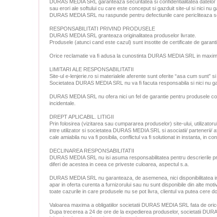
DURAS MEDIA SRL garanteaza securitatea si confidentialitatea datelor g
sau erori ale softului cu care este conceput si gazduit site-ul si nici n
DURAS MEDIA SRL nu raspunde pentru defectiunile care pericliteaza secu
RESPONSABILITATI PRIVIND PRODUSELE
DURAS MEDIA SRL granteaza originalitatea produselor livrate.
Produsele (atunci cand este cazul) sunt insotite de certificate de garanti
Orice reclamatie va fi adusa la cunostinta DURAS MEDIA SRL in maximum
LIMITARI ALE RESPONSABILITATII
Site-ul e-lenjerie.ro si materialele aferente sunt oferite “asa cum sunt” si 
Societatea DURAS MEDIA SRL nu va fi facuta responsabila si nici nu garante
DURAS MEDIA SRL nu ofera nici un fel de garantie pentru produsele comer
incidentale.
DREPT APLICABIL. LITIGII
Prin folosirea (vizitarea sau cumpararea produselor) site-ului, utilizator
intre utilizator si societatea DURAS MEDIA SRL si asociatii/ partenerii/ 
cale amiabila nu va fi posibila, conflictul va fi solutionat in instanta, in c
DECLINAREA RESPONSABILITATII
DURAS MEDIA SRL nu isi asuma responsabilitatea pentru descrierile produ
diferi de acestea in ceea ce priveste culoarea, aspectul s.a.
DURAS MEDIA SRL nu garanteaza, de asemenea, nici disponibilitatea in s
apar in oferta curenta a furnizorului sau nu sunt disponibile din alte moti
toate cazurile in care produsele nu se pot livra, clientul va putea cer
Valoarea maxima a obligatiilor societatii DURAS MEDIA SRL fata de oric
Dupa trecerea a 24 de ore de la expedierea produselor, societatii DURAS