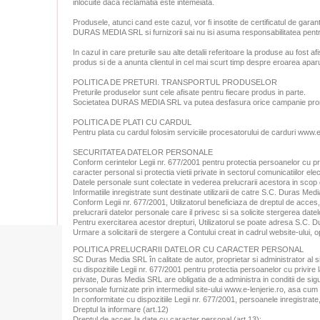
inlocuite daca reclamatia este intemeiata.
Produsele, atunci cand este cazul, vor fi insotite de certificatul de garan
DURAS MEDIA SRL si furnizorii sai nu isi asuma responsabilitatea pentru gr
In cazul in care preturile sau alte detalii referitoare la produse au fost
produs si de a anunta clientul in cel mai scurt timp despre eroarea aparu
POLITICA DE PRETURI. TRANSPORTUL PRODUSELOR
Preturile produselor sunt cele afisate pentru fiecare produs in parte.
Societatea DURAS MEDIA SRL va putea desfasura orice campanie promotion
POLITICA DE PLATI CU CARDUL
Pentru plata cu cardul folosim serviciile procesatorului de carduri www.
SECURITATEA DATELOR PERSONALE
Conform cerintelor Legii nr. 677/2001 pentru protectia persoanelor cu priv
caracter personal si protectia vietii private in sectorul comunicatiilor el
Datele personale sunt colectate in vederea prelucrarii acestora in scop 
Informatiile inregistrate sunt destinate utilizarii de catre S.C. Duras Med
Conform Legii nr. 677/2001, Utilizatorul beneficiaza de dreptul de acces, d
prelucrarii datelor personale care il privesc si sa solicite stergerea datel
Pentru exercitarea acestor drepturi, Utilizatorul se poate adresa S.C. D
Urmare a solicitarii de stergere a Contului creat in cadrul website-ului, o
POLITICA PRELUCRARII DATELOR CU CARACTER PERSONAL
SC Duras Media SRL în calitate de autor, proprietar si administrator al 
cu dispozitiile Legii nr. 677/2001 pentru protectia persoanelor cu privire 
private, Duras Media SRL are obligatia de a administra in conditii de sig
personale furnizate prin intermediul site-ului www.e-lenjerie.ro, asa cum p
In conformitate cu dispozitiile Legii nr. 677/2001, persoanele inregistrat
Dreptul la informare (art.12)
Dreptul de acces la date cu caracter personal (art.13);