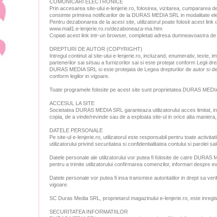
COMUNICARI ELECTRONICE
Prin accesarea site-ului e-lenjerie.ro, folosirea, vizitarea, cumparare
consimte primirea notificarilor de la DURAS MEDIA SRL in modalitate elec
Pentru dezabonarea de la acest site, utilizatorul poate folosit acest lin
www.mail1.e-lenjerie.ro.ro/dezaboneaza-ma.htm
Copiati acest link intr-un browser, completati adresa dumneavoastra
DREPTURI DE AUTOR (COPYRIGHT)
Intregul continut al site-ului e-lenjerie.ro, incluzand, enumerativ, texte
partenerilor sai si/sau a furnizorilor sai si este protejat conform Legii dr
DURAS MEDIA SRL si este protejata de Legea drepturilor de autor si de 
conform legilor in vigoare.
Toate programele folosite pe acest site sunt proprietatea DURAS MEDIA S
ACCESUL LA SITE
Societatea DURAS MEDIA SRL garanteaza utilizatorului acces limitat, in in
copia, de a vinde/revinde sau de a exploata site-ul in orice alta manier
DATELE PERSONALE
Pe site-ul e-lenjerie.ro, utilizatorul este responsabil pentru toate acti
utilizatorului privind securitatea si confidentialitatea contului si parolei sal
Datele personale ale utilizatorului vor putea fi folosite de catre DURAS M
pentru a trimite utilizatorului confirmarea comenzilor, informari despre ev
Datele personale vor putea fi insa transmise autoritatilor in drept sa verifi
vigoare.
SC Duras Media SRL, proprietarul magazinului e-lenjerie.ro, este inreg
SECURITATEA INFORMATIILOR