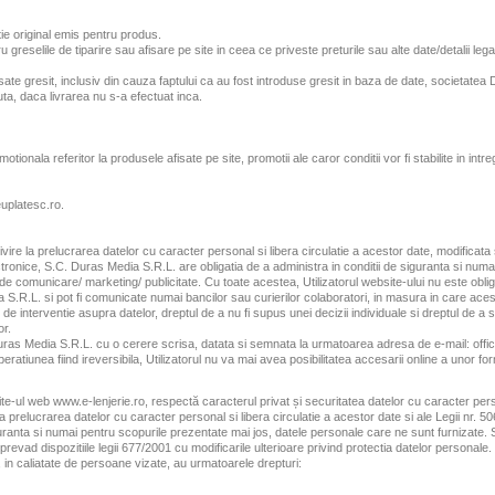
tie original emis pentru produs.
eselile de tiparire sau afisare pe site in ceea ce priveste preturile sau alte date/detalii lega
 afisate gresit, inclusiv din cauza faptului ca au fost introduse gresit in baza de date, societa
ta, daca livrarea nu s-a efectuat inca.
ala referitor la produsele afisate pe site, promotii ale caror conditii vor fi stabilite in 
euplatesc.ro.
ire la prelucrarea datelor cu caracter personal si libera circulatie a acestor date, modificata 
ectronice, S.C. Duras Media S.R.L. are obligatia de a administra in conditii de siguranta si numa
de comunicare/ marketing/ publicitate. Cu toate acestea, Utilizatorul website-ului nu este obl
ia S.R.L. si pot fi comunicate numai bancilor sau curierilor colaboratori, in masura in care acest
e interventie asupra datelor, dreptul de a nu fi supus unei decizii individuale si dreptul de a s
or.
uras Media S.R.L. cu o cerere scrisa, datata si semnata la urmatoarea adresa de e-mail: offic
peratiunea fiind ireversibila, Utilizatorul nu va mai avea posibilitatea accesarii online a unor f
site-ul web www.e-lenjerie.ro, respectă caracterul privat și securitatea datelor cu caracter pe
la prelucrarea datelor cu caracter personal si libera circulatie a acestor date si ale Legii nr. 5
uranta si numai pentru scopurile prezentate mai jos, datele personale care ne sunt furnizate. 
revad dispozitiile legii 677/2001 cu modificarile ulterioare privind protectia datelor personale.
e, in caliatate de persoane vizate, au urmatoarele drepturi: