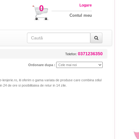
Logare
0
Contul meu
0371236350
Telefon:
Ordonare dupa :
e-lenjerie.ro, iti oferim o gama variata de produse care combina stilul
in 24 de ore si posibilitatea de retur in 14 zile.