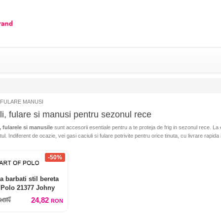
 FULARE MANUSI
li, fulare si manusi pentru sezonul rece
, fularele si manusile
sunt accesorii esentiale pentru a te proteja de frig in sezonul rece. La 
ul. Indiferent de ocazie, vei gasi caciuli si fulare potrivite pentru orice tinuta, cu livrare rapida 
-50%
a barbati stil bereta
f Polo 21377 Johny
24,82
RON
RON