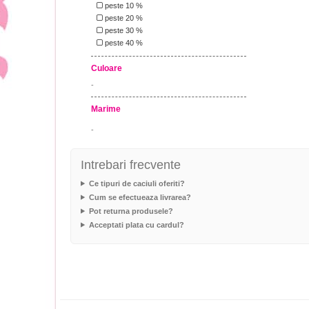
peste 10 %
peste 20 %
peste 30 %
peste 40 %
Culoare
-
Marime
-
Intrebari frecvente
Ce tipuri de caciuli oferiti?
Cum se efectueaza livrarea?
Pot returna produsele?
Acceptati plata cu cardul?