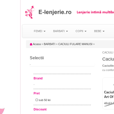
FEMEI
BARBATI
COPII
BEBE
Acasa
»
BARBATI
»
CACIULI FULARE MANUSI
»
CACIULI
Selectii
Caciu
-
Caciulile
cu confort
Brand
-
Caciul
Pret
Art O
sub 50 lei
49,63
Discount