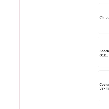
Chilot
Soset
G1115
Costu
V1XE1