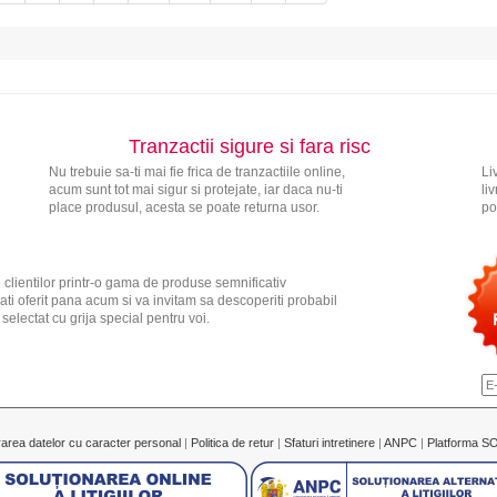
Tranzactii sigure si fara risc
Nu trebuie sa-ti mai fie frica de tranzactiile online,
Li
acum sunt tot mai sigur si protejate, iar daca nu-ti
li
place produsul, acesta se poate returna usor.
po
 clientilor printr-o gama de produse semnificativ
ati oferit pana acum si va invitam sa descoperiti probabil
electat cu grija special pentru voi.
rarea datelor cu caracter personal
|
Politica de retur
|
Sfaturi intretinere
|
ANPC
|
Platforma S