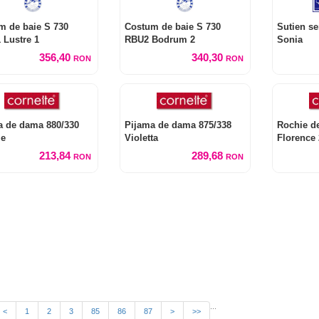
m de baie S 730
Costum de baie S 730
Sutien se
 Lustre 1
RBU2 Bodrum 2
Sonia
356,40
340,30
RON
RON
a de dama 880/330
Pijama de dama 875/338
Rochie de
Me
Violetta
Florence 
213,84
289,68
RON
RON
...
<
1
2
3
85
86
87
>
>>