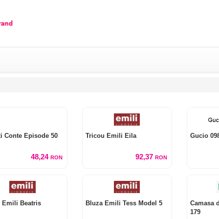
ti Conte Episode 50
Tricou Emili Eila
Gucio 098
48,24
92,37
RON
RON
 Emili Beatris
Bluza Emili Tess Model 5
Camasa d
179