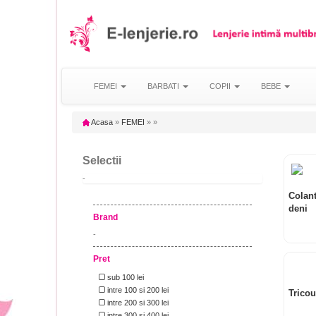
FEMEI
BARBATI
COPII
BEBE
Acasa
»
FEMEI
»
»
Selectii
-
Colan
deni
Brand
-
Pret
sub 100 lei
intre 100 si 200 lei
Tricou
intre 200 si 300 lei
intre 300 si 400 lei