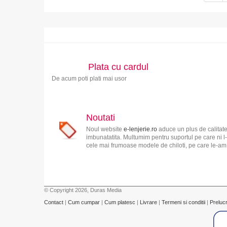
Plata cu cardul
De acum poti plati mai usor
Noutati
Noul website
e-lenjerie.ro
aduce un plus de calitate
imbunatatita. Multumim pentru suportul pe care ni l-
cele mai frumoase modele de chiloti, pe care le-am s
© Copyright 2026, Duras Media
Contact
|
Cum cumpar
|
Cum platesc
|
Livrare
|
Termeni si conditii
|
Preluc