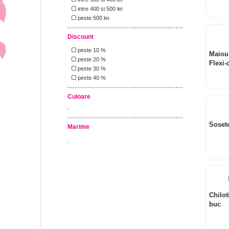
intre 400 si 500 lei
peste 500 lei
Discount
peste 10 %
Maiou
peste 20 %
Flexi-
peste 30 %
peste 40 %
Culoare
-
Soset
Marime
-
Chilot
buc