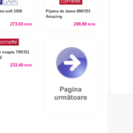
mi-soft 1058
Pijama de dama 880/353
Amazing
273,63
249,88
RON
RON
 noapte 799/351
2
233,40
RON