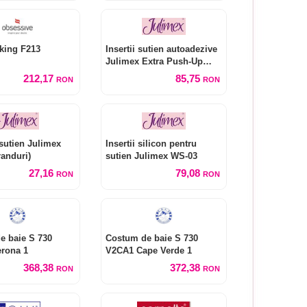
king F213
Insertii sutien autoadezive
Julimex Extra Push-Up
WS-30
212,17
85,75
RON
RON
sutien Julimex
Insertii silicon pentru
randuri)
sutien Julimex WS-03
27,16
79,08
RON
RON
e baie S 730
Costum de baie S 730
rona 1
V2CA1 Cape Verde 1
368,38
372,38
RON
RON