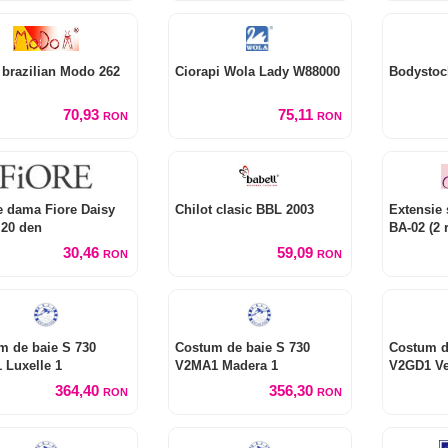
 brazilian Modo 262
Ciorapi Wola Lady W88000
Bodystoc
70,93
75,11
RON
RON
e dama Fiore Daisy
Chilot clasic BBL 2003
Extensie 
 20 den
BA-02 (2 
30,46
59,09
RON
RON
m de baie S 730
Costum de baie S 730
Costum d
 Luxelle 1
V2MA1 Madera 1
V2GD1 Ve
364,40
356,30
RON
RON