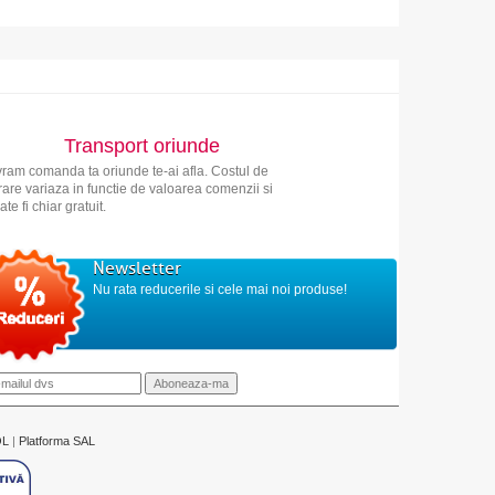
Transport oriunde
vram comanda ta oriunde te-ai afla. Costul de
vrare variaza in functie de valoarea comenzii si
ate fi chiar gratuit.
Newsletter
Nu rata reducerile si cele mai noi produse!
OL
|
Platforma SAL