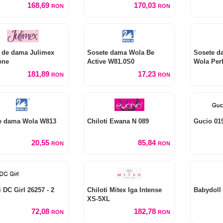
168,69
170,03
RON
RON
 de dama Julimex
Sosete dama Wola Be
Sosete d
one
Active W81.0S0
Wola Per
W84.01P
181,89
17,23
RON
RON
e dama Wola W813
Chiloti Ewana N 089
Gucio 01
20,55
85,84
RON
RON
i DC Girl 26257 - 2
Chiloti Mitex Iga Intense
Babydol
XS-5XL
72,08
182,78
RON
RON