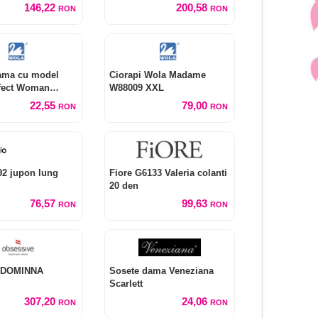
146,22
200,58
RON
RON
ama cu model
Ciorapi Wola Madame
fect Woman
W88009 XXL
22,55
79,00
RON
RON
92 jupon lung
Fiore G6133 Valeria colanti
20 den
76,57
99,63
RON
RON
l DOMINNA
Sosete dama Veneziana
Scarlett
307,20
24,06
RON
RON