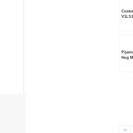
Costu
V1LS1
Pijam
Hug 
<<