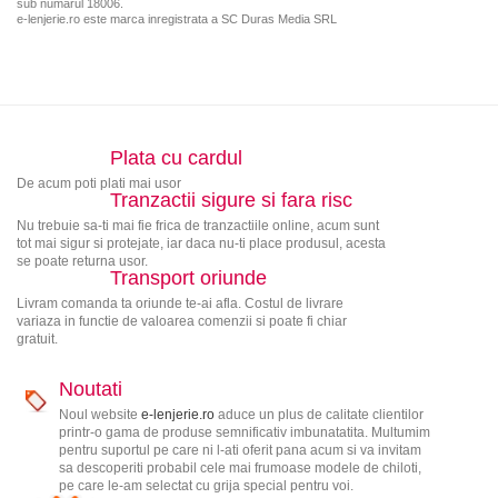
sub numarul 18006.
e-lenjerie.ro este marca inregistrata a SC Duras Media SRL
Plata cu cardul
De acum poti plati mai usor
Tranzactii sigure si fara risc
Nu trebuie sa-ti mai fie frica de tranzactiile online, acum sunt
tot mai sigur si protejate, iar daca nu-ti place produsul, acesta
se poate returna usor.
Transport oriunde
Livram comanda ta oriunde te-ai afla. Costul de livrare
variaza in functie de valoarea comenzii si poate fi chiar
gratuit.
Noutati
Noul website
e-lenjerie.ro
aduce un plus de calitate clientilor
printr-o gama de produse semnificativ imbunatatita. Multumim
pentru suportul pe care ni l-ati oferit pana acum si va invitam
sa descoperiti probabil cele mai frumoase modele de chiloti,
pe care le-am selectat cu grija special pentru voi.