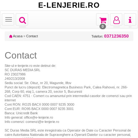
E-LENJERIE.RO
Toggle
Toggle
Toggle
Toggl
Toggle
navigation
navigation
navigation
naviga
navigation
0
0371236350
Acasa
»
Contact
Telefon:
Contact
Site-ul e-lenjerie.ro este detinut de:
SC DURAS MEDIA SRL
RO 23027986
J40/213/2008
Sediu social: Str. Oituz, nr 20, Magurele, Ilfov
Punct de lucru (depozit): Electromagnetica Business Park, Calea Rahovei, nr. 266-
268, Corp 60, etaj 1, camera 20, sector 5, Bucuresti
Cod CAEN: 4751 - Comert cu amanuntul prin intermediul caselor de comenzi sau prin
internet
Cont RON: RO25 BACX 0000 0007 9235 3000
Cont EUR: RO95 BACX 0000 0007 9235 3001
Banca: Unicredit Bank
Info general: office@e-lenjerie.ro
Info comenzi: comenzi@e-lenjerie.ro
SC Duras Media SRL este inregistrata ca Operator de Date cu Caracter Personal de
catre Autoritatea Nationala de Supraveghere a Operarii Datelor cu caracter personal,