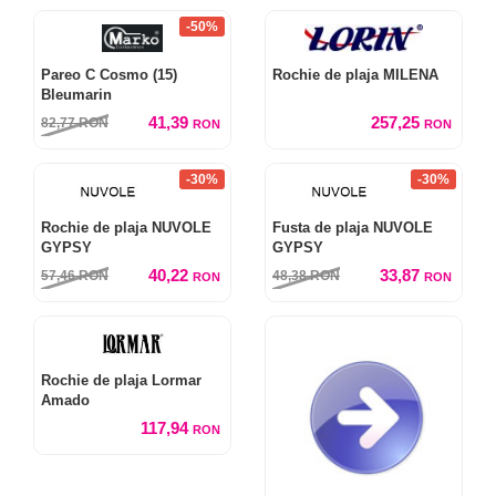
-50%
Pareo C Cosmo (15)
Rochie de plaja MILENA
Bleumarin
41,39
257,25
82,77
RON
RON
RON
-30%
-30%
Rochie de plaja NUVOLE
Fusta de plaja NUVOLE
GYPSY
GYPSY
40,22
33,87
57,46
RON
48,38
RON
RON
RON
Rochie de plaja Lormar
Amado
117,94
RON