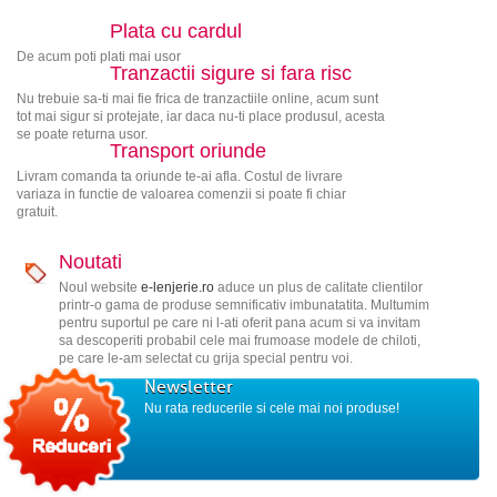
Plata cu cardul
De acum poti plati mai usor
Tranzactii sigure si fara risc
Nu trebuie sa-ti mai fie frica de tranzactiile online, acum sunt
tot mai sigur si protejate, iar daca nu-ti place produsul, acesta
se poate returna usor.
Transport oriunde
Livram comanda ta oriunde te-ai afla. Costul de livrare
variaza in functie de valoarea comenzii si poate fi chiar
gratuit.
Noutati
Noul website
e-lenjerie.ro
aduce un plus de calitate clientilor
printr-o gama de produse semnificativ imbunatatita. Multumim
pentru suportul pe care ni l-ati oferit pana acum si va invitam
sa descoperiti probabil cele mai frumoase modele de chiloti,
pe care le-am selectat cu grija special pentru voi.
Newsletter
Nu rata reducerile si cele mai noi produse!