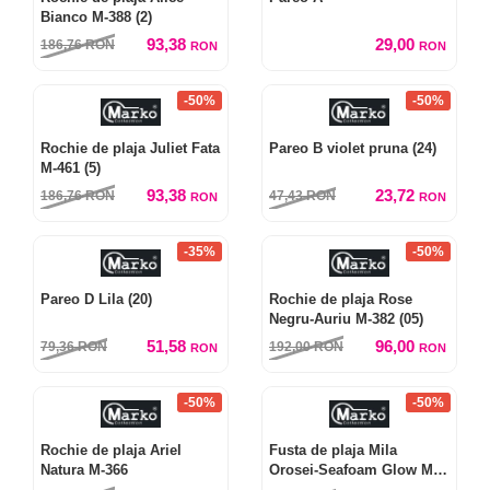
Bianco M-388 (2)
93,38
29,00
186,76
RON
RON
RON
-50%
-50%
Rochie de plaja Juliet Fata
Pareo B violet pruna (24)
M-461 (5)
93,38
23,72
186,76
RON
47,43
RON
RON
RON
-35%
-50%
Pareo D Lila (20)
Rochie de plaja Rose
Negru-Auriu M-382 (05)
51,58
96,00
79,36
RON
192,00
RON
RON
RON
-50%
-50%
Rochie de plaja Ariel
Fusta de plaja Mila
Natura M-366
Orosei-Seafoam Glow M-
334 (7)