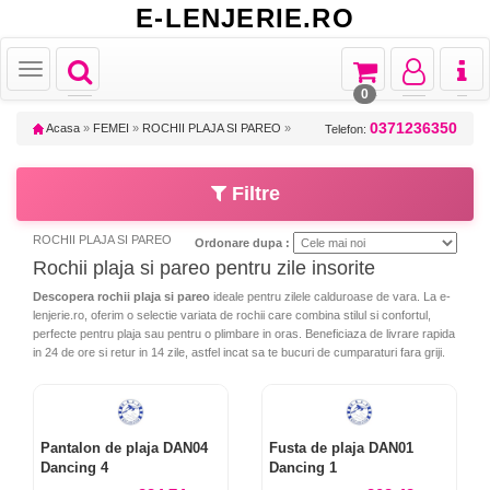
E-LENJERIE.RO
Toggle
Toggle
Toggle
Toggl
Toggle
navigation
navigation
navigation
naviga
navigation
0
0371236350
Acasa
»
FEMEI
»
ROCHII PLAJA SI PAREO
»
Telefon:
Filtre
ROCHII PLAJA SI PAREO
Ordonare dupa :
Rochii plaja si pareo pentru zile insorite
Descopera rochii plaja si pareo
ideale pentru zilele calduroase de vara. La e-
lenjerie.ro, oferim o selectie variata de rochii care combina stilul si confortul,
perfecte pentru plaja sau pentru o plimbare in oras. Beneficiaza de livrare rapida
in 24 de ore si retur in 14 zile, astfel incat sa te bucuri de cumparaturi fara griji.
Pantalon de plaja DAN04
Fusta de plaja DAN01
Dancing 4
Dancing 1