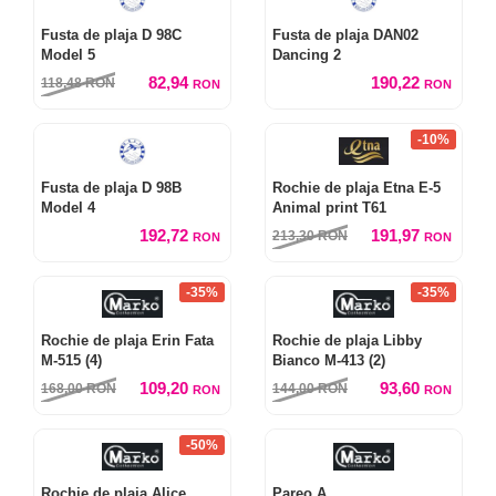
Fusta de plaja D 98C
Fusta de plaja DAN02
Model 5
Dancing 2
82,94
190,22
118,48
RON
RON
RON
-10%
Fusta de plaja D 98B
Rochie de plaja Etna E-5
Model 4
Animal print T61
192,72
191,97
213,30
RON
RON
RON
-35%
-35%
Rochie de plaja Erin Fata
Rochie de plaja Libby
M-515 (4)
Bianco M-413 (2)
109,20
93,60
168,00
RON
144,00
RON
RON
RON
-50%
Rochie de plaja Alice
Pareo A