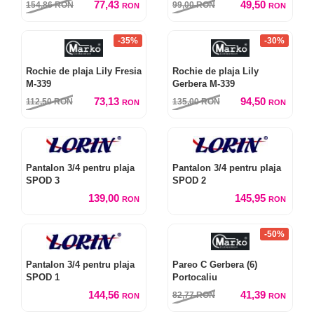
77,43
49,50
154,86
RON
99,00
RON
RON
RON
-35%
-30%
Rochie de plaja Lily Fresia
Rochie de plaja Lily
M-339
Gerbera M-339
73,13
94,50
112,50
RON
135,00
RON
RON
RON
Pantalon 3/4 pentru plaja
Pantalon 3/4 pentru plaja
SPOD 3
SPOD 2
139,00
145,95
RON
RON
-50%
Pantalon 3/4 pentru plaja
Pareo C Gerbera (6)
SPOD 1
Portocaliu
144,56
41,39
82,77
RON
RON
RON