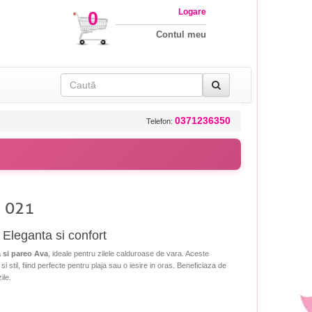
Logare
0
Contul meu
0371236350
Telefon:
a 021
 Eleganta si confort
a si pareo Ava
, ideale pentru zilele calduroase de vara. Aceste
i stil, fiind perfecte pentru plaja sau o iesire in oras. Beneficiaza de
ile.