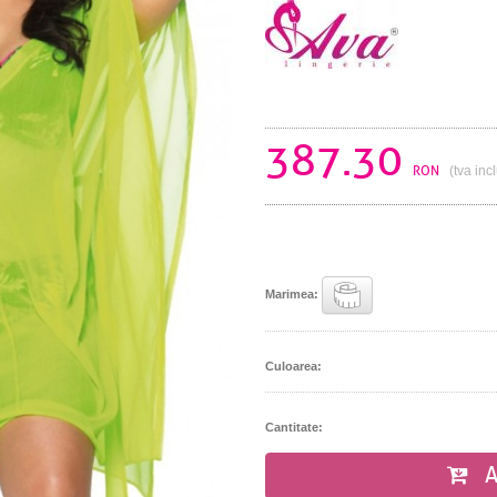
387.30
RON
(tva inc
Marimea:
Culoarea:
Cantitate:
A