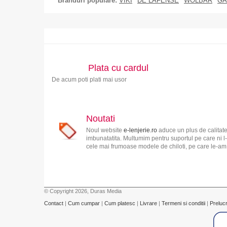
Branduri populare:
VIKI
DE LAFENSE
WOLBAR
GA
Plata cu cardul
De acum poti plati mai usor
Noutati
Noul website
e-lenjerie.ro
aduce un plus de calitate
imbunatatita. Multumim pentru suportul pe care ni l-
cele mai frumoase modele de chiloti, pe care le-am s
© Copyright 2026, Duras Media
Contact
|
Cum cumpar
|
Cum platesc
|
Livrare
|
Termeni si conditii
|
Preluc