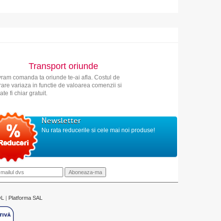
Transport oriunde
vram comanda ta oriunde te-ai afla. Costul de
vrare variaza in functie de valoarea comenzii si
ate fi chiar gratuit.
Newsletter
Nu rata reducerile si cele mai noi produse!
OL
|
Platforma SAL