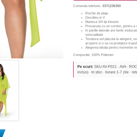
Comanda telefonic:
0371236350
Rochie de plaja
Decolteu in V
Maneca 3/4 tip kimono
Prevazuta cu un cordon, pentru a v
In partile laterale are fante seduca
senzualitate
Tesatura uni placuta la atingere, u
acopere si o sa va protejeze trupul
Alegerea ideala pentru momente rel
Compozitie: 100% Poliester
Pe scurt:
SKU AV-P021 · AVA · ROC
inclus) · In stoc · livrare 1-7 zile · re