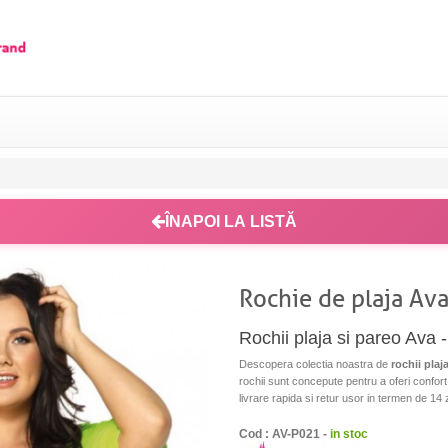
ÎNAPOI LA LISTĂ
Rochie de plaja Av
Rochii plaja si pareo Ava -
Descopera colectia noastra de
rochii plaj
rochii sunt concepute pentru a oferi confort s
livrare rapida si retur usor in termen de 14 z
Cod : AV-P021 -
in stoc