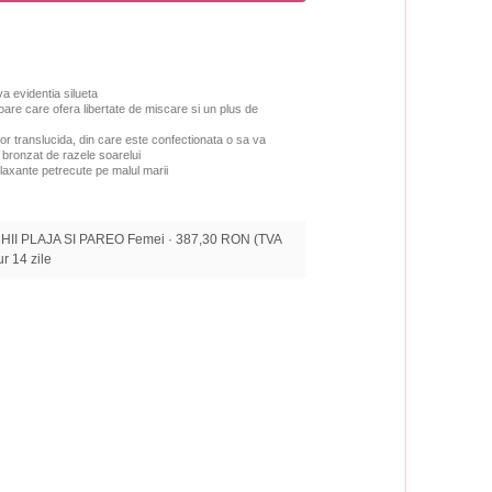
a evidentia silueta
toare care ofera libertate de miscare si un plus de
sor translucida, din care este confectionata o sa va
 bronzat de razele soarelui
axante petrecute pe malul marii
HII PLAJA SI PAREO Femei · 387,30 RON (TVA
tur 14 zile