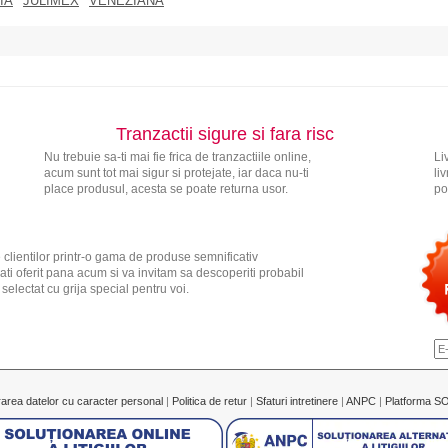
IA
JULIMEX
VENEZIANA
Tranzactii sigure si fara risc
Nu trebuie sa-ti mai fie frica de tranzactiile online,
Li
acum sunt tot mai sigur si protejate, iar daca nu-ti
li
place produsul, acesta se poate returna usor.
po
 clientilor printr-o gama de produse semnificativ
ati oferit pana acum si va invitam sa descoperiti probabil
electat cu grija special pentru voi.
rarea datelor cu caracter personal
|
Politica de retur
|
Sfaturi intretinere
|
ANPC
|
Platforma S