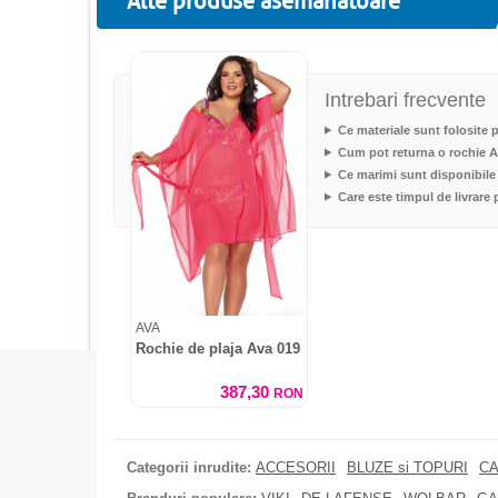
Alte produse asemanatoare
Intrebari frecvente
Ce materiale sunt folosite 
Cum pot returna o rochie 
Ce marimi sunt disponibile
Care este timpul de livrare
AVA
Rochie de plaja Ava 019
387,30
RON
Categorii inrudite:
ACCESORII
BLUZE si TOPURI
CA