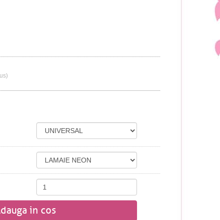
lus)
dauga in cos