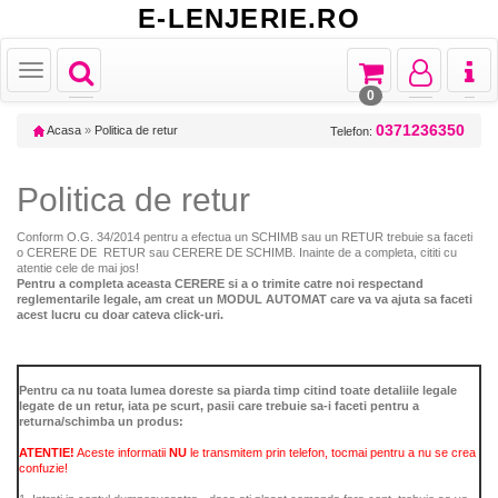
E-LENJERIE.RO
Toggle
Toggle
Toggle
Toggl
Toggle
navigation
navigation
navigation
naviga
navigation
0
0371236350
Acasa
»
Politica de retur
Telefon:
Politica de retur
Conform O.G. 34/2014 pentru a efectua un SCHIMB sau un RETUR trebuie sa faceti
o CERERE DE RETUR sau CERERE DE SCHIMB. Inainte de a completa, cititi cu
atentie cele de mai jos!
Pentru a completa aceasta CERERE si a o trimite catre noi respectand
reglementarile legale, am creat un MODUL AUTOMAT care va va ajuta sa faceti
acest lucru cu doar cateva click-uri.
Pentru ca nu toata lumea doreste sa piarda timp citind toate detaliile legale
legate de un retur, iata pe scurt, pasii care trebuie sa-i faceti pentru a
returna/schimba un produs:
ATENTIE!
Aceste informatii
NU
le transmitem prin telefon, tocmai pentru a nu se crea
confuzie!