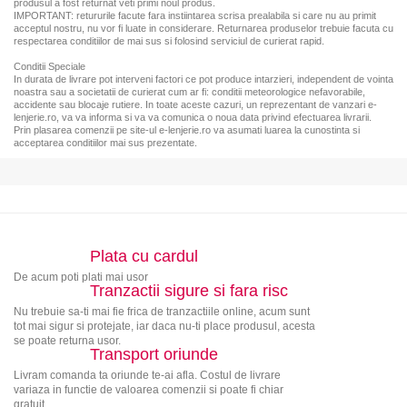
produsul a fost returnat veti primi noul produs.
IMPORTANT: retururile facute fara instiintarea scrisa prealabila si care nu au primit
acceptul nostru, nu vor fi luate in considerare. Returnarea produselor trebuie facuta cu
respectarea conditiilor de mai sus si folosind serviciul de curierat rapid.
Conditii Speciale
In durata de livrare pot interveni factori ce pot produce intarzieri, independent de vointa
noastra sau a societatii de curierat cum ar fi: conditii meteorologice nefavorabile,
accidente sau blocaje rutiere. In toate aceste cazuri, un reprezentant de vanzari e-
lenjerie.ro, va va informa si va va comunica o noua data privind efectuarea livrarii.
Prin plasarea comenzii pe site-ul e-lenjerie.ro va asumati luarea la cunostinta si
acceptarea conditiilor mai sus prezentate.
Plata cu cardul
De acum poti plati mai usor
Tranzactii sigure si fara risc
Nu trebuie sa-ti mai fie frica de tranzactiile online, acum sunt
tot mai sigur si protejate, iar daca nu-ti place produsul, acesta
se poate returna usor.
Transport oriunde
Livram comanda ta oriunde te-ai afla. Costul de livrare
variaza in functie de valoarea comenzii si poate fi chiar
gratuit.