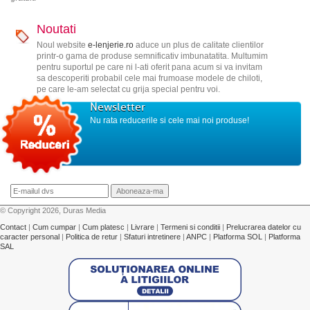
Noutati
Noul website
e-lenjerie.ro
aduce un plus de calitate clientilor
printr-o gama de produse semnificativ imbunatatita. Multumim
pentru suportul pe care ni l-ati oferit pana acum si va invitam
sa descoperiti probabil cele mai frumoase modele de chiloti,
pe care le-am selectat cu grija special pentru voi.
Newsletter
Nu rata reducerile si cele mai noi produse!
© Copyright 2026, Duras Media
Contact
|
Cum cumpar
|
Cum platesc
|
Livrare
|
Termeni si conditii
|
Prelucrarea datelor cu
caracter personal
|
Politica de retur
|
Sfaturi intretinere
|
ANPC
|
Platforma SOL
|
Platforma
SAL