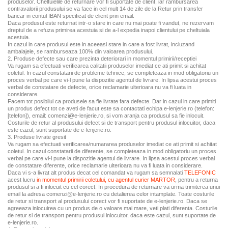
produselor. Cheltuielile de returnare vor fi suportate de client, iar rambursarea
contravalorii produsului se va face in cel mult 14 de zile de la Retur prin transfer
bancar in contul IBAN specificat de client prin email.
Daca produsul este returnat intr-o stare in care nu mai poate fi vandut, ne rezervam
dreptul de a refuza primirea acestuia si de a-l expedia inapoi clientului pe cheltuiala
acestuia.
In cazul in care produsul este in aceeasi stare in care a fost livrat, incluzand
ambalajele, se ramburseaza 100% din valoarea produsului.
2. Produse defecte sau care prezinta deteriorari in momentul primirii/receptiei
Va rugam sa efectuati verificarea calitatii produselor imediat ce ati primit si achitat
coletul. In cazul constatarii de probleme tehnice, se completeaza in mod obligatoriu un
proces verbal pe care vi-l pune la dispozitie agentul de livrare. In lipsa acestui proces
verbal de constatare de defecte, orice reclamarie ulterioara nu va fi luata in
considerare.
Facem tot posibilul ca produsele sa fie livrate fara defecte. Dar in cazul in care primiti
un produs defect tot ce aveti de facut este sa contactati echipa e-lenjerie.ro (telefon:
[telefon]
), email: comenzi@e-lenjerie.ro, si vom aranja ca produsul sa fie inlocuit.
Costurile de retur al produsului defect si de transport pentru produsul inlocuitor, daca
este cazul, sunt suportate de e-lenjerie.ro.
3. Produse livrate gresit
Va rugam sa efectuati verificarea/numararea produselor imediat ce ati primit si achitat
coletul. In cazul constatarii de diferente, se completeaza in mod obligatoriu un proces
verbal pe care vi-l pune la dispozitie agentul de livrare. In lipsa acestui proces verbal
de constatare diferente, orice reclamarie ulterioara nu va fi luata in considerare.
Daca vi s-a livrat alt produs decat cel comandat va rugam sa semnalati
TELEFONIC
acest lucru
in momentul primirii coletului, cu agentul curier MARTOR
, pentru a returna
produsul si a fi inlocuit cu cel corect. In procedura de returnare va urma trimiterea unui
email la adresa comenzi@e-lenjerie.ro cu detalierea celor intamplate. Toate costurile
de retur si transport al produsului corect vor fi suportate de e-lenjerie.ro. Daca se
agreeaza inlocuirea cu un produs de o valoare mai mare, veti plati diferenta. Costurile
de retur si de transport pentru produsul inlocuitor, daca este cazul, sunt suportate de
e-lenjerie.ro.