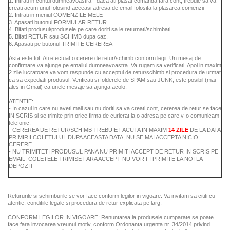
1. Intrati in contul dumneavoastra - daca ati plasat comanda fara cont, trebuie sa va
creati acum unul folosind aceeasi adresa de email folosita la plasarea comenzii
2. Intrati in meniul COMENZILE MELE
3. Apasati butonul FORMULAR RETUR
4. Bifati produsul/produsele pe care doriti sa le returnati/schimbati
5. Bifati RETUR sau SCHIMB dupa caz.
6. Apasati pe butonul TRIMITE CEREREA
Asta este tot. Ati efectuat o cerere de retur/schimb conform legii. Un mesaj de
confirmare va ajunge pe emailul dumneavoastra. Va rugam sa verificati. Apoi in maxim
2 zile lucratoare va vom raspunde cu acceptul de retur/schimb si procedura de urmat
ca sa expediati produsul. Verificati si folderele de SPAM sau JUNK, este posibil (mai
ales in Gmail) ca unele mesaje sa ajunga acolo.
ATENTIE:
- In cazul in care nu aveti mail sau nu doriti sa va creati cont, cererea de retur se face
IN SCRIS si se trimite prin orice firma de curierat la o adresa pe care v-o comunicam
telefonic.
- CEREREA DE RETUR/SCHIMB TREBUIE FACUTA IN MAXIM
14 ZILE
DE LA DATA
PRIMIRII COLETULUI. DUPA ACEASTA DATA, NU SE MAI ACCEPTA NICIO
CERERE
- NU TRIMITETI PRODUSUL PANA NU PRIMITI ACCEPT DE RETUR IN SCRIS PE
EMAIL. COLETELE TRIMISE FARA ACCEPT NU VOR FI PRIMITE LA NOI LA
DEPOZIT
Retururile si schimburile se vor face conform legilor in vigoare. Va invitam sa cititi cu
atentie, conditiile legale si procedura de retur explicata pe larg:
CONFORM LEGILOR IN VIGOARE: Renuntarea la produsele cumparate se poate
face fara invocarea vreunui motiv, conform Ordonanta urgenta nr. 34/2014 privind