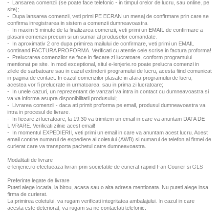
- Lansarea comenzii (se poate face telefonic - in timpul orelor de lucru, sau online, pe
site);
- Dupa lansarea comenzii, veti primi PE ECRAN un mesaj de confirmare prin care se
confirma inregistrarea in sistem a comenzii dumneavoastra.
- In maxim 5 minute de la finalizarea comenzii, veti primi un EMAIL de confirmare a
plasarii comenzii precum si un sumar al produselor comandate.
- In aproximativ 2 ore dupa primirea mailului de confirmare, veti primi un EMAIL
continand FACTURA PROFORMA. Verificati cu atentie cele scrise in factura proforma!
- Prelucrarea comenzilor se face in fiecare zi lucratoare, conform programului
mentionat pe site. In mod exceptional, situl e-lenjerie.ro poate prelucra comenzi in
zilele de sarbatoare sau in cazul extinderii programului de lucru, acesta fiind comunicat
in pagina de contact. In cazul comenzilor plasate in afara programului de lucru,
acestea vor fi prelucrate in urmatoarea, sau in prima zi lucratoare;
- In unele cazuri, un reprezentant de vanzari va intra in contact cu dumneavoastra si
va va informa asupra disponibilitatii produsului;
- Livrarea comenzii - daca ati primit proforma pe email, produsul dumneavoastra va
intra in procesul de livrare.
- In fiecare zi lucratoare, la 19:30 va trimitem un email in care va anuntam DATA DE
LIVRARE. Verificati zilnic acest email!
- In momentul EXPEDIERII, veti primi un email in care va anuntam acest lucru. Acest
email contine numarul de expediere al coletului (AWB) si numarul de telefon al firmei de
curierat care va transporta pachetul catre dumneavoastra.
Modalitati de livrare
e-lenjerie.ro efectueaza livrari prin societatile de curierat rapind Fan Courier si GLS
Preferinte legate de livrare
Puteti alege locatia, la birou, acasa sau o alta adresa mentionata. Nu puteti alege insa
firma de curierat.
La primirea coletului, va rugam verificati integritatea ambalajului. In cazul in care
acesta este deteriorat, va rugam sa ne contactati telefonic.