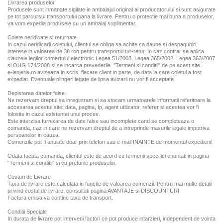
Livrarea produselor
Produsele sunt inmanate sigilate in ambalajul original al producatorului si sunt asigurate
pe tot parcursul transportului pana la livrare. Pentru o protectie mai buna a produselor,
va vom expedia produsele cu un ambalaj suplimentar.
Colete neridicate si returnate.
In cazul neridicarii coletului, clientul se obliga sa achite ca daune si despagubiri,
interese in valoarea de 38 ron pentru transportul tur-retur. In caz contrar se aplica
clauzele legilor comertului electronic Legea 51/2003, Legea 365/2002, Legea 363/2007
si OUG 174/2008 si se incarca prevederile "Termeni si conditii" de pe acest site.
e-lenjerie.ro avizeaza in scris, fiecare client in parte, de data la care coletul a fost
expediat. Eventuale plingeri legate de lipsa avizarii nu vor fi acceptate.
Depistarea datelor false.
Ne rezervam dreptul sa inregistram si sa stocam urmatoarele informatii referitoare la
accesarea acestui site: data, pagina, Ip, agent utilizator, referer si acestea vor fi
folosite in cazul existentei unui proces.
Este interzisa furnizarea de date false sau incomplete cand se completeaza o
comanda, caz in care ne rezervam dreptul de a intreprinde masurile legale impotriva
persoanelor in cauza.
Comenzile pot fi anulate doar prin telefon sau e-mail INAINTE de momentul expedierii!
Odata facuta comanda, clientul este de acord cu termenii specifici enuntati in pagina
"Termeni si conditii" si cu preturile produselor.
Costuri de Livrare
Taxa de livrare este calculata in functie de valoarea comenzii. Pentru mai multe detalii
privind costul de livrare, consultati pagina AVANTAJE si DISCOUNTURI
Factura emisa va contine taxa de transport.
Conditii Speciale
In durata de livrare pot interveni factori ce pot produce intarzieri, independent de vointa