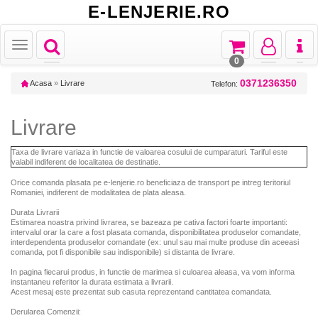
E-LENJERIE.RO
Toggle
Toggle
Toggle
Toggl
Toggle
navigation
navigation
navigation
naviga
navigation
0
0371236350
Acasa
»
Livrare
Telefon:
Livrare
Taxa de livrare variaza in functie de valoarea cosului de cumparaturi. Tariful este
valabil indiferent de localitatea de destinatie.
Orice comanda plasata pe e-lenjerie.ro beneficiaza de transport pe intreg teritoriul
Romaniei, indiferent de modalitatea de plata aleasa.
Durata Livrarii
Estimarea noastra privind livrarea, se bazeaza pe cativa factori foarte importanti:
intervalul orar la care a fost plasata comanda, disponibilitatea produselor comandate,
interdependenta produselor comandate (ex: unul sau mai multe produse din aceeasi
comanda, pot fi disponibile sau indisponibile) si distanta de livrare.
In pagina fiecarui produs, in functie de marimea si culoarea aleasa, va vom informa
instantaneu referitor la durata estimata a livrarii.
Acest mesaj este prezentat sub casuta reprezentand cantitatea comandata.
Derularea Comenzii: