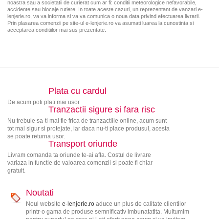
noastra sau a societatii de curierat cum ar fi: conditii meteorologice nefavorabile,
accidente sau blocaje rutiere. In toate aceste cazuri, un reprezentant de vanzari e-
lenjerie.ro, va va informa si va va comunica o noua data privind efectuarea livrarii.
Prin plasarea comenzii pe site-ul e-lenjerie.ro va asumati luarea la cunostinta si
acceptarea conditiilor mai sus prezentate.
Plata cu cardul
De acum poti plati mai usor
Tranzactii sigure si fara risc
Nu trebuie sa-ti mai fie frica de tranzactiile online, acum sunt
tot mai sigur si protejate, iar daca nu-ti place produsul, acesta
se poate returna usor.
Transport oriunde
Livram comanda ta oriunde te-ai afla. Costul de livrare
variaza in functie de valoarea comenzii si poate fi chiar
gratuit.
Noutati
Noul website
e-lenjerie.ro
aduce un plus de calitate clientilor
printr-o gama de produse semnificativ imbunatatita. Multumim