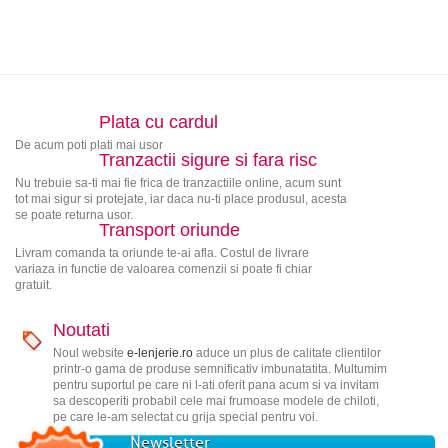
Plata cu cardul
De acum poti plati mai usor
Tranzactii sigure si fara risc
Nu trebuie sa-ti mai fie frica de tranzactiile online, acum sunt
tot mai sigur si protejate, iar daca nu-ti place produsul, acesta
se poate returna usor.
Transport oriunde
Livram comanda ta oriunde te-ai afla. Costul de livrare
variaza in functie de valoarea comenzii si poate fi chiar
gratuit.
Noutati
Noul website
e-lenjerie.ro
aduce un plus de calitate clientilor
printr-o gama de produse semnificativ imbunatatita. Multumim
pentru suportul pe care ni l-ati oferit pana acum si va invitam
sa descoperiti probabil cele mai frumoase modele de chiloti,
pe care le-am selectat cu grija special pentru voi.
Newsletter