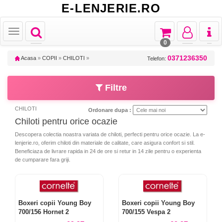
E-LENJERIE.RO
Toggle
Toggle
Toggle
Toggl
Toggle
navigation
navigation
navigation
naviga
navigation
0
0371236350
Acasa
»
COPII
»
CHILOTI
»
Telefon:
Filtre
CHILOTI
Ordonare dupa :
Chiloti pentru orice ocazie
Descopera colectia noastra variata de chiloti, perfecti pentru orice ocazie. La e-
lenjerie.ro, oferim chiloti din materiale de calitate, care asigura confort si stil.
Beneficiaza de livrare rapida in 24 de ore si retur in 14 zile pentru o experienta
de cumparare fara griji.
Boxeri copii Young Boy
Boxeri copii Young Boy
700/156 Hornet 2
700/155 Vespa 2