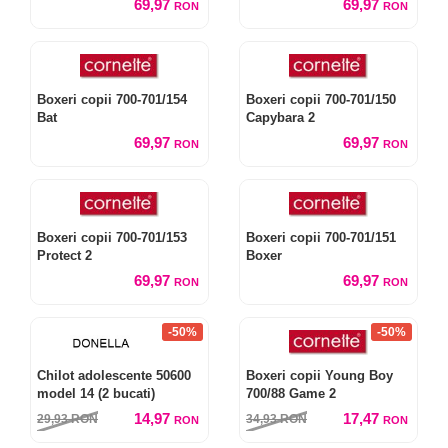
69,97
69,97
RON
RON
Boxeri copii 700-701/154
Boxeri copii 700-701/150
Bat
Capybara 2
69,97
69,97
RON
RON
Boxeri copii 700-701/153
Boxeri copii 700-701/151
Protect 2
Boxer
69,97
69,97
RON
RON
-50%
-50%
Chilot adolescente 50600
Boxeri copii Young Boy
model 14 (2 bucati)
700/88 Game 2
14,97
17,47
29,93
RON
34,93
RON
RON
RON