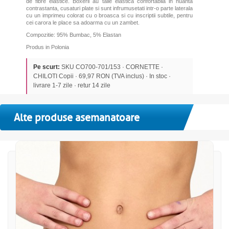
de fibre elastice. Boxerii au talie elastica confortabila in nuanta
contrastanta, cusaturi plate si sunt infrumusetati intr-o parte laterala
cu un imprimeu colorat cu o broasca si cu inscriptii subtile, pentru
cei carora le place sa adoarma cu un zambet.
Compozitie: 95% Bumbac, 5% Elastan
Produs in Polonia
Pe scurt:
SKU CO700-701/153 · CORNETTE ·
CHILOTI Copii · 69,97 RON (TVA inclus) · In stoc ·
livrare 1-7 zile · retur 14 zile
Alte produse asemanatoare