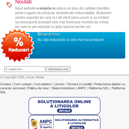
Noutati
Noul website
e-lenjerie.ro
aduce un plus de calitate clientilor
printr-o gama de produse semnificativ imbunatatita. Multumim
pentru suportul pe care ni l-ati oferit pana acum si va invitam
sa descoperiti probabil cele mai frumoase modele de chiloti,
pe care le-am selectat cu grija special pentru voi.
Newsletter
Nu rata reducerile si cele mai noi produse!
© Copyright 2026, Duras Media
Contact
|
Cum cumpar
|
Cum platesc
|
Livrare
|
Termeni si conditii
|
Prelucrarea datelor cu
caracter personal
|
Politica de retur
|
Sfaturi intretinere
|
ANPC
|
Platforma SOL
|
Platforma
SAL