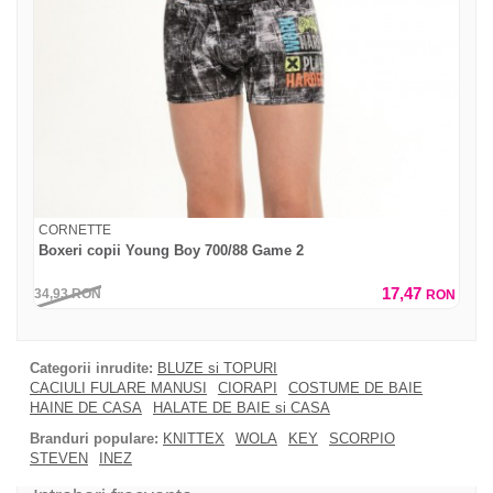
CORNETTE
Boxeri copii Young Boy 700/88 Game 2
17,47
34,93
RON
RON
Categorii inrudite:
BLUZE si TOPURI
CACIULI FULARE MANUSI
CIORAPI
COSTUME DE BAIE
HAINE DE CASA
HALATE DE BAIE si CASA
Branduri populare:
KNITTEX
WOLA
KEY
SCORPIO
STEVEN
INEZ