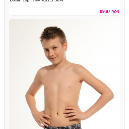
Boxeri copii 700-701/151 Boxer
69,97
RON