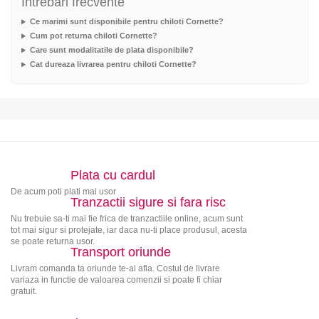
Intrebari frecvente
Ce marimi sunt disponibile pentru chiloti Cornette?
Cum pot returna chiloti Cornette?
Care sunt modalitatile de plata disponibile?
Cat dureaza livrarea pentru chiloti Cornette?
Plata cu cardul
De acum poti plati mai usor
Tranzactii sigure si fara risc
Nu trebuie sa-ti mai fie frica de tranzactiile online, acum sunt
tot mai sigur si protejate, iar daca nu-ti place produsul, acesta
se poate returna usor.
Transport oriunde
Livram comanda ta oriunde te-ai afla. Costul de livrare
variaza in functie de valoarea comenzii si poate fi chiar
gratuit.