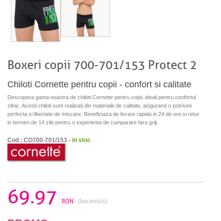
Boxeri copii 700-701/153 Protect 2
Chiloti Cornette pentru copii - confort si calitate
Descopera gama noastra de chiloti Cornette pentru copii, ideali pentru confortul
zilnic. Acesti chiloti sunt realizati din materiale de calitate, asigurand o potrivire
perfecta si libertate de miscare. Beneficiaza de livrare rapida in 24 de ore si retur
in termen de 14 zile pentru o experienta de cumparare fara griji.
Cod : CO700-701/153 -
in stoc
69.97
RON
(tva inclus)