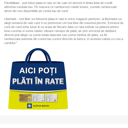
Flexibilitate - poti folosi plata in rate ori de cate ori doresti in limita liniei de credit
aferenta cardului tau. Pe masura ce rambursezi ratele lunare, sumele rambursate
devin din nou disponibile pe contul tau de card.
Libertate - esti liber sa folosesti plata in rate in orice magazin partener; ai libertatea sa
alegi numarul de rate care ti se potriveste cel mai bine din maximul permis; Extrasul de
cont de card emis lunar iti va arata de fiecare data ce rata trebuie sa platesti pentru
luna curenta si suma ratelor viitoare ramase de platit, iar prin serviciul de debitare
directa poti alege ca suma totala datorata sau suma minima de plata, sa fie
rambursata automat din contul tau curent deschis la banca, in aceeasi valuta cu cea a
cardului."