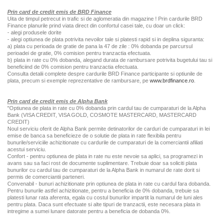
Prin card de credit emis de BRD Finance
Uita de timpul petrecut in trafic si de aglomeratia din magazine ! Prin cardurile BRD
Finance planurile prind viata direct din confortul casei tale, cu doar un click:
- alegi produsele dorite
- alegi optiunea de plata potrivita nevoilor tale si platesti rapid si in deplina siguranta:
a) plata cu perioada de gratie de pana la 47 de zile : 0% dobanda pe parcursul
perioadei de gratie, 0% comision pentru tranzactia efectuata.
b) plata in rate cu 0% dobanda, alegand durata de rambursare potrivita bugetului tau si
beneficiind de 0% comision pentru tranzactia efectuata.
Consulta detalii complete despre cardurile BRD Finance participante si optiunile de
plata, precum si exemple reprezentative de rambursare, pe
www.brdfinance.ro
.
Prin card de credit emis de Alpha Bank
"Optiunea de plata in rate cu 0% dobanda prin cardul tau de cumparaturi de la Alpha
Bank (VISA CREDIT, VISA GOLD, COSMOTE MASTERCARD, MASTERCARD
CREDIT)
Noul serviciu oferit de Alpha Bank permite detinatorilor de carduri de cumparaturi in lei
emise de banca sa beneficieze de o solutie de plata in rate flexibila pentru
bunurile/serviciile achizitionate cu cardurile de cumparaturi de la comerciantii afiliati
acestui serviciu.
Confort - pentru optiunea de plata in rate nu este nevoie sa aplici, sa programezi in
avans sau sa faci rost de documente suplimentare. Trebuie doar sa soliciti plata
bunurilor cu cardul tau de cumparaturi de la Alpha Bank in numarul de rate dorit si
permis de comerciantii parteneri.
Convenabil - bunuri achizitionate prin optiunea de plata in rate cu cardul fara dobanda.
Pentru bunurile astfel achizitionate, pentru a beneficia de 0% dobanda, trebuie sa
platesti lunar rata aferenta, egala cu costul bunurilor impartit la numarul de luni ales
pentru plata. Daca sunt efectuate si alte tipuri de tranzactii, este necesara plata in
intregime a sumei lunare datorate pentru a beneficia de dobanda 0%.