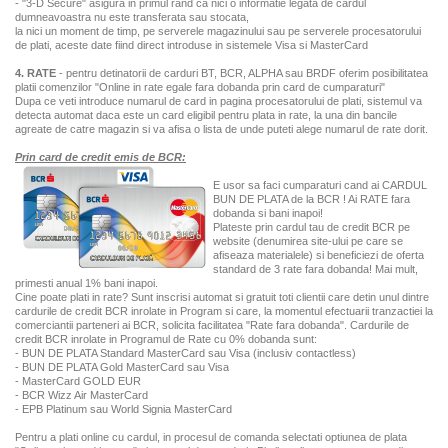
- "3-D Secure" asigura in primul rand ca nici o informatie legata de cardul
dumneavoastra nu este transferata sau stocata,
la nici un moment de timp, pe serverele magazinului sau pe serverele procesatorului
de plati, aceste date fiind direct introduse in sistemele Visa si MasterCard
4. RATE
- pentru detinatorii de carduri BT, BCR, ALPHA sau BRDF oferim posibilitatea
platii comenzilor "Online in rate egale fara dobanda prin card de cumparaturi"
Dupa ce veti introduce numarul de card in pagina procesatorului de plati, sistemul va
detecta automat daca este un card eligibil pentru plata in rate, la una din bancile
agreate de catre magazin si va afisa o lista de unde puteti alege numarul de rate dorit.
Prin card de credit emis de BCR:
E usor sa faci cumparaturi cand ai CARDUL
BUN DE PLATA de la BCR ! Ai RATE fara
dobanda si bani inapoi!
Plateste prin cardul tau de credit BCR pe
website (denumirea site-ului pe care se
afiseaza materialele) si beneficiezi de oferta
standard de 3 rate fara dobanda! Mai mult,
primesti anual 1% bani inapoi.
Cine poate plati in rate? Sunt inscrisi automat si gratuit toti clientii care detin unul dintre
cardurile de credit BCR inrolate in Program si care, la momentul efectuarii tranzactiei la
comerciantii parteneri ai BCR, solicita facilitatea "Rate fara dobanda". Cardurile de
credit BCR inrolate in Programul de Rate cu 0% dobanda sunt:
- BUN DE PLATA Standard MasterCard sau Visa (inclusiv contactless)
- BUN DE PLATA Gold MasterCard sau Visa
- MasterCard GOLD EUR
- BCR Wizz Air MasterCard
- EPB Platinum sau World Signia MasterCard
Pentru a plati online cu cardul, in procesul de comanda selectati optiunea de plata