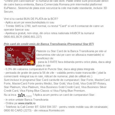
"Online prin card bancar" si numarul de rate dorit. Platile online sunt procesate direct
de catre banca emitenta, Banca Comerciala Romana prin intermediul platformei
EuPlatesc. Sistemul de plata este securizat la cele mai inalte standarde, inclusiv 3D
Secure.
Vrei si tu cardul BUN DE PLATA de la BCR?
- Aplica acum pe www.bundeplata.ro sau
- Trimite SMS la 1780, tarif normal, cu textul "Card" si vei fi contactat de catre un
operator bancar sau
- Apeleaza gratuit, non-stop, din orice retea nationala InfoBCR la numarul
0800.801.BCR (0800.801.227)
Prin card de credit emis de Banca Transilvania (Programul Star BT)
Plateste cu Star Card de la Banca Transilvania pe site-ul
(denumirea site-ului pe care se afiseaza materialele) si
beneficiezi de:
- pana la 3 RATE fara dobanda pentru orice plata, daca alegi
plata in rate
- 0.3% din valoarea cumparaturii in Puncte Star, daca alegi plata integrala
- perioada de gratie de pana la 56 de zile - valabila pentru toate tranzactiile ( plati la
comercianti -integral sau in rate, ridicari de numerar, plati de utilitati etc )
Sunt incluse in programul Star Card cardurile de cumparaturi: Star Forte, MasterCard
Forte, MasterCard Forte pentru Medici, Star Gold, Visa Gold, Visa Gold BT-Rotary,
Star Platinum, Visa Platinum, Visa Business Gold Credit Card, Visa Business Silver
Credit Card, Visa Flying Blue Classic si Visa Flying Blue Premium.
Nu ai inca
? Aplica acum pentru un card de cumparaturi Star:
- in orice unitate Banca Transilvania
- Online pe
www.starbt.ro
- Telefonic la Call Center BT: 0264 594 337 - pentru retele mobile sau din strainatate;
0800 80 CARD (2273) - din reteaua Romtelecom