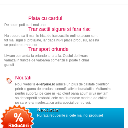
Plata cu cardul
De acum poti plati mai usor
Tranzactii sigure si fara risc
Nu trebuie sa-ti mai fie frica de tranzactiile online, acum sunt
tot mai sigur si protejate, iar daca nu-ti place produsul, acesta
se poate returna usor.
Transport oriunde
Livram comanda ta oriunde te-ai afla. Costul de livrare
variaza in functie de valoarea comenzii si poate fi chiar
gratuit.
Noutati
Noul website
e-lenjerie.ro
aduce un plus de calitate clientilor
printr-o gama de produse semnificativ imbunatatita. Multumim
pentru suportul pe care ni l-ati oferit pana acum si va invitam
sa descoperiti probabil cele mai frumoase modele de chiloti,
pe care le-am selectat cu grija special pentru voi.
Newsletter
Nu rata reducerile si cele mai noi produse!