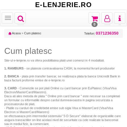
E-LENJERIE.RO
Toggle
Toggle
Toggle
Toggl
Toggle
navigation
navigation
navigation
naviga
navigation
0
0371236350
Acasa
»
Cum platesc
Telefon:
Cum platesc
Site-ul e-lenjerie.ro va ofera posibilitatea platii unei comenzi in 4 modalitati.
1. RAMBURS
- se plateste contravaloarea CASH, la momentul livrarii produselor
2. BANCA
- plata prin transfer bancar, se realizeaza plata la banca Unicredit Bank in
baza facturii proforme emise de e-lenjerie.ro
3. CARD
- Comenzile se pot plati Online cu card bancar prin EuPlatesc (Visa/Visa
Electron/MasterCard/Maestro).
Daca ati ales metoda de plata " Online prin card bancar " este necesar sa completati
un formular cu informatiile despre cardul dumneavoastra in pagina securizata a
procesatorului de plati.
- Platile cu carduri de credit/debit emise sub sigla Visa si MasterCard (Visa/Visa
Electron si MasterCard/Maestro)
se efectuaeaza prin intermediul sistemului "3-D Secure" elaborat de organizatiile care
asigura tranzactiilor on-line acelasi nivel de securitate ca cele realizate la bancomat
sau in mediul fizic, la comerciant.