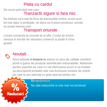
Plata cu cardul
De acum poti plati mai usor
Tranzactii sigure si fara risc
Nu trebuie sa-ti mai fie frica de tranzactiile online, acum sunt
tot mai sigur si protejate, iar daca nu-ti place produsul, acesta
se poate returna usor.
Transport oriunde
Livram comanda ta oriunde te-ai afla. Costul de livrare
variaza in functie de valoarea comenzii si poate fi chiar
gratuit.
Noutati
Noul website
e-lenjerie.ro
aduce un plus de calitate clientilor
printr-o gama de produse semnificativ imbunatatita. Multumim
pentru suportul pe care ni l-ati oferit pana acum si va invitam
sa descoperiti probabil cele mai frumoase modele de chiloti,
pe care le-am selectat cu grija special pentru voi.
Newsletter
Nu rata reducerile si cele mai noi produse!