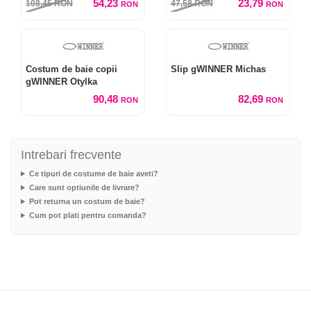
54,23
23,79
108,45
RON
47,58
RON
RON
RON
Costum de baie copii
Slip gWINNER Michas
gWINNER Otylka
90,48
82,69
RON
RON
Intrebari frecvente
Ce tipuri de costume de baie aveti?
Care sunt optiunile de livrare?
Pot returna un costum de baie?
Cum pot plati pentru comanda?