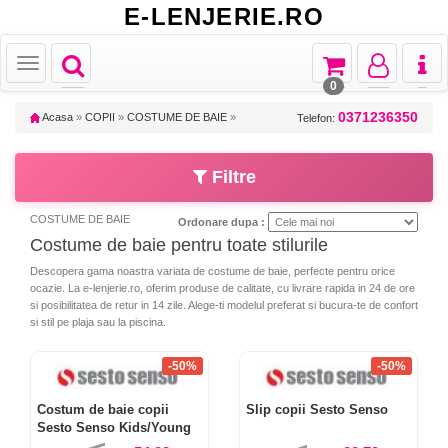
E-LENJERIE.RO
Toggle
Toggle
Toggle
Toggl
Toggle
navigation
navigation
navigation
naviga
navigation
0
0371236350
Acasa
»
COPII
»
COSTUME DE BAIE
»
Telefon:
Filtre
COSTUME DE BAIE
Ordonare dupa :
Costume de baie pentru toate stilurile
Descopera gama noastra variata de costume de baie, perfecte pentru orice
ocazie. La e-lenjerie.ro, oferim produse de calitate, cu livrare rapida in 24 de ore
si posibilitatea de retur in 14 zile. Alege-ti modelul preferat si bucura-te de confort
si stil pe plaja sau la piscina.
-50%
-50%
Costum de baie copii
Slip copii Sesto Senso
Sesto Senso Kids/Young