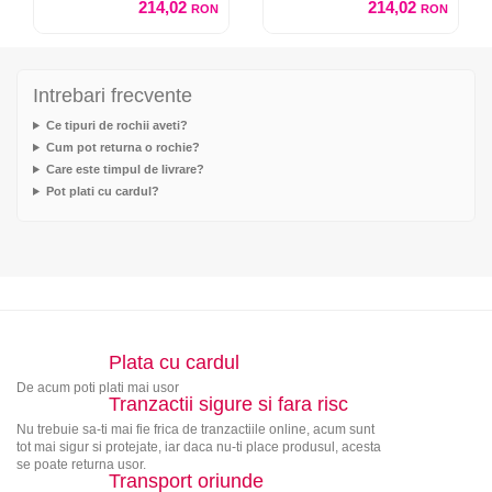
214,02
214,02
RON
RON
Intrebari frecvente
Ce tipuri de rochii aveti?
Cum pot returna o rochie?
Care este timpul de livrare?
Pot plati cu cardul?
Plata cu cardul
De acum poti plati mai usor
Tranzactii sigure si fara risc
Nu trebuie sa-ti mai fie frica de tranzactiile online, acum sunt
tot mai sigur si protejate, iar daca nu-ti place produsul, acesta
se poate returna usor.
Transport oriunde