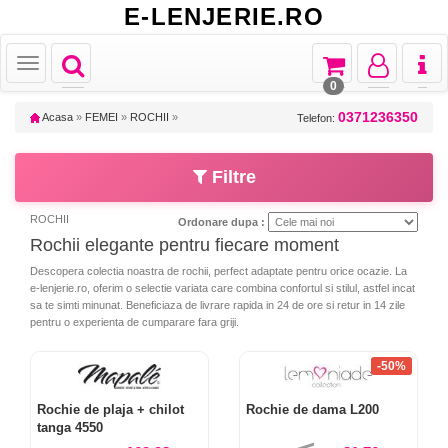
E-LENJERIE.RO
Toggle
Toggle
Toggle
Toggl
Toggle
navigation
navigation
navigation
naviga
navigation
0
0371236350
Acasa
»
FEMEI
»
ROCHII
»
Telefon:
Filtre
ROCHII
Ordonare dupa :
Rochii elegante pentru fiecare moment
Descopera colectia noastra de rochii, perfect adaptate pentru orice ocazie. La
e-lenjerie.ro, oferim o selectie variata care combina confortul si stilul, astfel incat
sa te simti minunat. Beneficiaza de livrare rapida in 24 de ore si retur in 14 zile
pentru o experienta de cumparare fara griji.
-50%
Rochie de plaja + chilot
Rochie de dama L200
tanga 4550