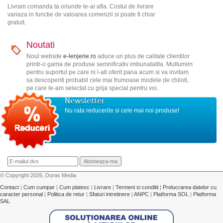
Livram comanda ta oriunde te-ai afla. Costul de livrare
variaza in functie de valoarea comenzii si poate fi chiar
gratuit.
Noutati
Noul website
e-lenjerie.ro
aduce un plus de calitate clientilor
printr-o gama de produse semnificativ imbunatatita. Multumim
pentru suportul pe care ni l-ati oferit pana acum si va invitam
sa descoperiti probabil cele mai frumoase modele de chiloti,
pe care le-am selectat cu grija special pentru voi.
Newsletter
Nu rata reducerile si cele mai noi produse!
© Copyright 2026, Duras Media
Contact
|
Cum cumpar
|
Cum platesc
|
Livrare
|
Termeni si conditii
|
Prelucrarea datelor cu
caracter personal
|
Politica de retur
|
Sfaturi intretinere
|
ANPC
|
Platforma SOL
|
Platforma
SAL