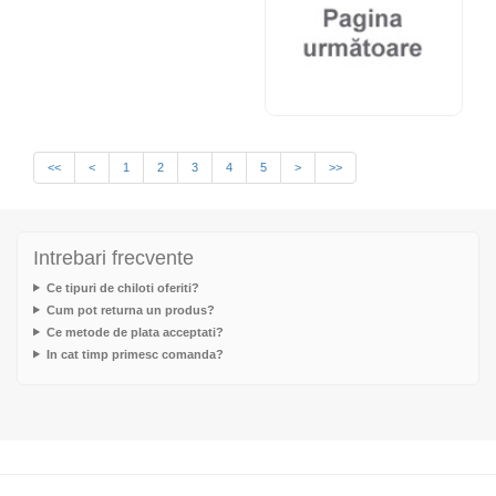
<<
<
1
2
3
4
5
>
>>
Intrebari frecvente
Ce tipuri de chiloti oferiti?
Cum pot returna un produs?
Ce metode de plata acceptati?
In cat timp primesc comanda?