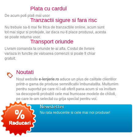
Plata cu cardul
De acum poti plati mai usor
Tranzactii sigure si fara risc
Nu trebuie sa-ti mai fie frica de tranzactiile online, acum sunt
tot mai sigur si protejate, iar daca nu-ti place produsul, acesta
se poate returna usor.
Transport oriunde
Livram comanda ta oriunde te-ai afla. Costul de livrare
variaza in functie de valoarea comenzii si poate fi chiar
gratuit.
Noutati
Noul website
e-lenjerie.ro
aduce un plus de calitate clientilor
printr-o gama de produse semnificativ imbunatatita. Multumim
pentru suportul pe care ni l-ati oferit pana acum si va invitam
sa descoperiti probabil cele mai frumoase modele de chiloti,
pe care le-am selectat cu grija special pentru voi.
Newsletter
Nu rata reducerile si cele mai noi produse!