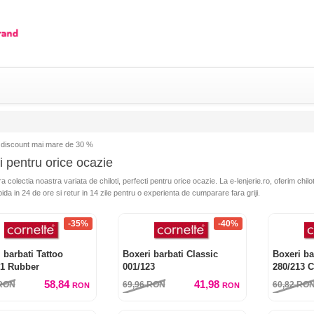
discount mai mare de 30 %
i pentru orice ocazie
colectia noastra variata de chiloti, perfecti pentru orice ocazie. La e-lenjerie.ro, oferim chilot
pida in 24 de ore si retur in 14 zile pentru o experienta de cumparare fara griji.
-35%
-40%
 barbati Tattoo
Boxeri barbati Classic
Boxeri ba
21 Rubber
001/123
280/213 
58,84
41,98
RON
69,96
RON
60,82
RO
RON
RON