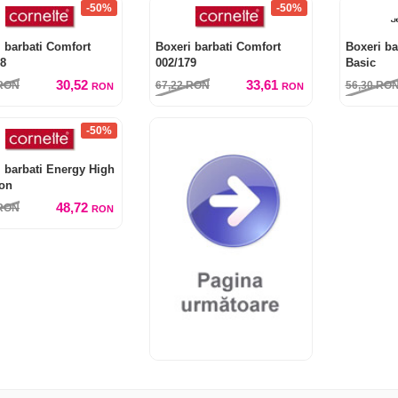
-50%
-50%
 barbati Comfort
Boxeri barbati Comfort
Boxeri ba
98
002/179
Basic
30,52
33,61
RON
67,22
RON
56,30
RO
RON
RON
-50%
 barbati Energy High
on
48,72
RON
RON