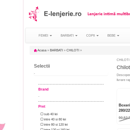
FEMEI
BARBATI
COPII
BEBE
Acasa
»
BARBATI
»
CHILOTI
»
CHILOTI 
Selectii
Chilot
-
Descopera 
livrare ra
Brand
-
Boxeri
Pret
280/2
sub 40 lei
90,52
intre 40 si 80 lei
intre 80 si 120 lei
intre 120 si 160 lei