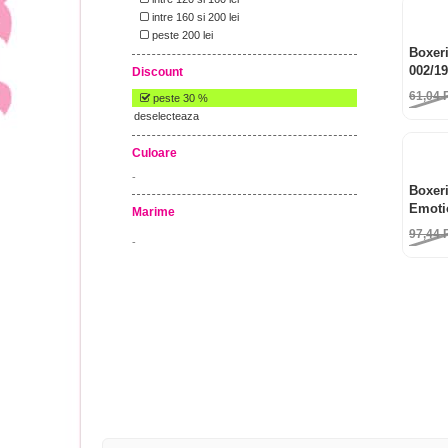
intre 160 si 200 lei
peste 200 lei
Boxeri
002/1
Discount
61,04
peste 30 %
deselecteaza
Culoare
-
Boxeri
Emoti
Marime
97,44
-