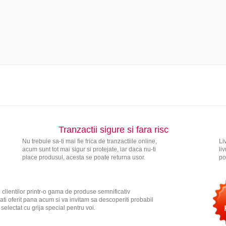
Tranzactii sigure si fara risc
Nu trebuie sa-ti mai fie frica de tranzactiile online,
Li
acum sunt tot mai sigur si protejate, iar daca nu-ti
li
place produsul, acesta se poate returna usor.
po
 clientilor printr-o gama de produse semnificativ
ati oferit pana acum si va invitam sa descoperiti probabil
electat cu grija special pentru voi.