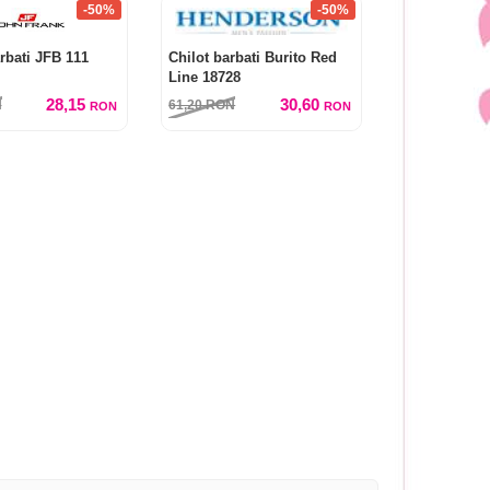
-50%
-50%
rbati JFB 111
Chilot barbati Burito Red
Line 18728
28,15
30,60
N
61,20
RON
RON
RON