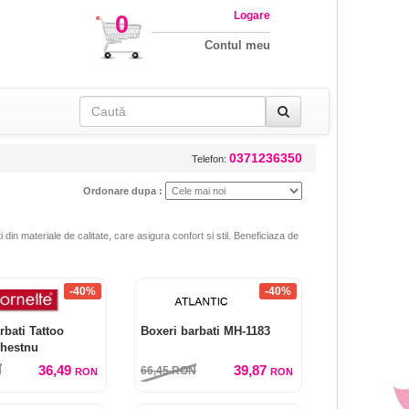
Logare
0
Contul meu
0371236350
Telefon:
Ordonare dupa :
i din materiale de calitate, care asigura confort si stil. Beneficiaza de
-40%
-40%
rbati Tattoo
Boxeri barbati MH-1183
Chestnu
36,49
39,87
N
66,45
RON
RON
RON