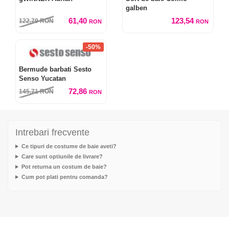
galben
61,40
123,54
122,79
RON
RON
RON
-50%
Bermude barbati Sesto
Senso Yucatan
72,86
145,71
RON
RON
Intrebari frecvente
Ce tipuri de costume de baie aveti?
Care sunt optiunile de livrare?
Pot returna un costum de baie?
Cum pot plati pentru comanda?