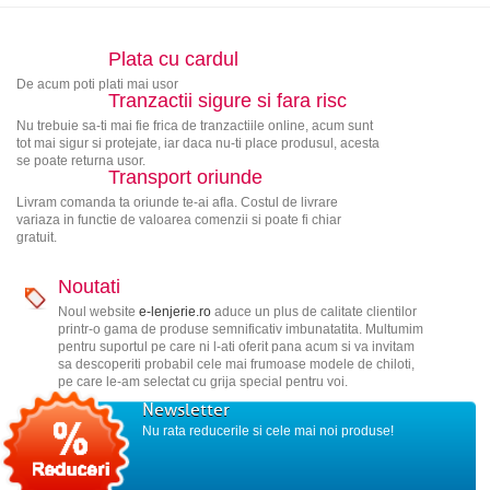
Plata cu cardul
De acum poti plati mai usor
Tranzactii sigure si fara risc
Nu trebuie sa-ti mai fie frica de tranzactiile online, acum sunt
tot mai sigur si protejate, iar daca nu-ti place produsul, acesta
se poate returna usor.
Transport oriunde
Livram comanda ta oriunde te-ai afla. Costul de livrare
variaza in functie de valoarea comenzii si poate fi chiar
gratuit.
Noutati
Noul website
e-lenjerie.ro
aduce un plus de calitate clientilor
printr-o gama de produse semnificativ imbunatatita. Multumim
pentru suportul pe care ni l-ati oferit pana acum si va invitam
sa descoperiti probabil cele mai frumoase modele de chiloti,
pe care le-am selectat cu grija special pentru voi.
Newsletter
Nu rata reducerile si cele mai noi produse!