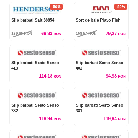
-50%
-50%
Slip barbati Salt 38854
Sort de baie Playo Fish
69,83
79,27
139,65
RON
158,54
RON
RON
RON
Slip barbati Sesto Senso
Slip barbati Sesto Senso
413
402
114,18
94,98
RON
RON
Slip barbati Sesto Senso
Slip barbati Sesto Senso
382
381
119,94
119,94
RON
RON