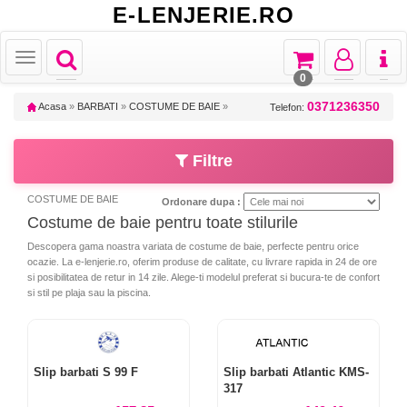
E-LENJERIE.RO
Toggle
Toggle
Toggle
Toggl
Toggle
navigation
navigation
navigation
naviga
navigation
0
0371236350
Acasa
»
BARBATI
»
COSTUME DE BAIE
»
Telefon:
Filtre
COSTUME DE BAIE
Ordonare dupa :
Costume de baie pentru toate stilurile
Descopera gama noastra variata de costume de baie, perfecte pentru orice
ocazie. La e-lenjerie.ro, oferim produse de calitate, cu livrare rapida in 24 de ore
si posibilitatea de retur in 14 zile. Alege-ti modelul preferat si bucura-te de confort
si stil pe plaja sau la piscina.
Slip barbati S 99 F
Slip barbati Atlantic KMS-
317