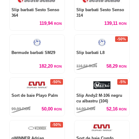
Slip barbati Sesto Senso
Slip barbati Sesto Senso
364
314
119,94
139,11
RON
RON
-50%
Bermude barbati SM29
Slip barbati L8
182,20
58,29
116,58
RON
RON
RON
-50%
-5%
Sort de baie Playo Palm
Slip Andy2 M-106 negru
cu albastru (104)
50,00
52,16
99,99
RON
54,90
RON
RON
RON
-50%
gWINNER Adrian
Sort de baie Comfo