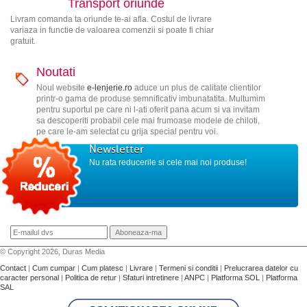
Transport oriunde
Livram comanda ta oriunde te-ai afla. Costul de livrare
variaza in functie de valoarea comenzii si poate fi chiar
gratuit.
Noutati
Noul website
e-lenjerie.ro
aduce un plus de calitate clientilor
printr-o gama de produse semnificativ imbunatatita. Multumim
pentru suportul pe care ni l-ati oferit pana acum si va invitam
sa descoperiti probabil cele mai frumoase modele de chiloti,
pe care le-am selectat cu grija special pentru voi.
Newsletter
Nu rata reducerile si cele mai noi produse!
© Copyright 2026, Duras Media
Contact
|
Cum cumpar
|
Cum platesc
|
Livrare
|
Termeni si conditii
|
Prelucrarea datelor cu
caracter personal
|
Politica de retur
|
Sfaturi intretinere
|
ANPC
|
Platforma SOL
|
Platforma
SAL