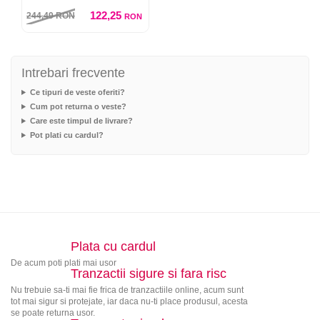
122,25
244,49
RON
RON
Intrebari frecvente
Ce tipuri de veste oferiti?
Cum pot returna o veste?
Care este timpul de livrare?
Pot plati cu cardul?
Plata cu cardul
De acum poti plati mai usor
Tranzactii sigure si fara risc
Nu trebuie sa-ti mai fie frica de tranzactiile online, acum sunt
tot mai sigur si protejate, iar daca nu-ti place produsul, acesta
se poate returna usor.