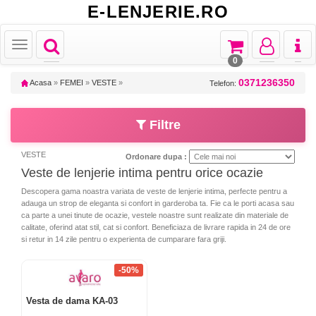
E-LENJERIE.RO
Toggle
Toggle
Toggle
Toggl
Toggle
navigation
navigation
navigation
naviga
navigation
0
0371236350
Acasa
»
FEMEI
»
VESTE
»
Telefon:
Filtre
VESTE
Ordonare dupa :
Veste de lenjerie intima pentru orice ocazie
Descopera gama noastra variata de veste de lenjerie intima, perfecte pentru a
adauga un strop de eleganta si confort in garderoba ta. Fie ca le porti acasa sau
ca parte a unei tinute de ocazie, vestele noastre sunt realizate din materiale de
calitate, oferind atat stil, cat si confort. Beneficiaza de livrare rapida in 24 de ore
si retur in 14 zile pentru o experienta de cumparare fara griji.
-50%
Vesta de dama KA-03