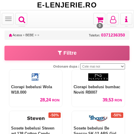
E-LENJERIE.RO
Toggle
Toggle
Toggle
Toggl
Toggle
navigation
navigation
navigation
naviga
navigation
0
0371236350
Acasa
»
BEBE
»
»
Telefon:
Filtre
Ordonare dupa :
Ciorapi bebelusi Wola
Ciorapi bebelusi bumbac
W18.000
Noviti RB007
28,24
39,53
RON
RON
-50%
-50%
Sosete bebelusi Steven
Sosete bebelusi Be
art.138 Cotton Candy
Snazzy SK-12 ABS Girl