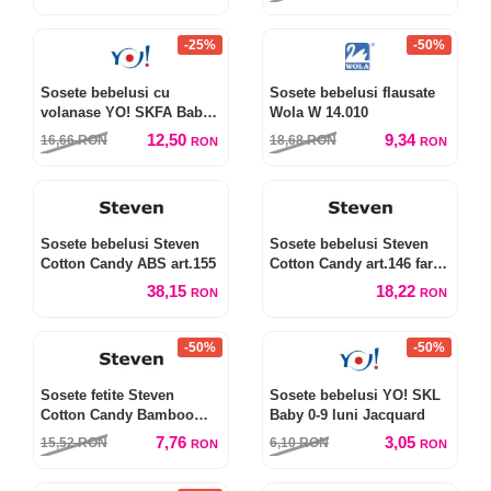
-25%
-50%
Sosete bebelusi cu
Sosete bebelusi flausate
volanase YO! SKFA Baby
Wola W 14.010
0-9 luni
12,50
9,34
16,66
RON
18,68
RON
RON
RON
Sosete bebelusi Steven
Sosete bebelusi Steven
Cotton Candy ABS art.155
Cotton Candy art.146 fara
elastic
38,15
18,22
RON
RON
-50%
-50%
Sosete fetite Steven
Sosete bebelusi YO! SKL
Cotton Candy Bamboo
Baby 0-9 luni Jacquard
art.145
7,76
3,05
15,52
RON
6,10
RON
RON
RON