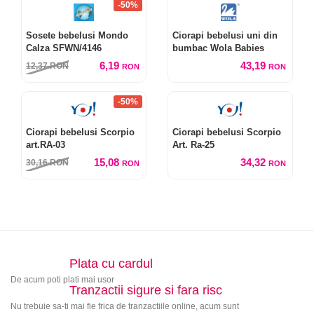
-50%
Sosete bebelusi Mondo
Ciorapi bebelusi uni din
Calza SFWN/4146
bumbac Wola Babies
6,19
43,19
12,37
RON
RON
RON
-50%
Ciorapi bebelusi Scorpio
Ciorapi bebelusi Scorpio
art.RA-03
Art. Ra-25
15,08
34,32
30,16
RON
RON
RON
Plata cu cardul
De acum poti plati mai usor
Tranzactii sigure si fara risc
Nu trebuie sa-ti mai fie frica de tranzactiile online, acum sunt