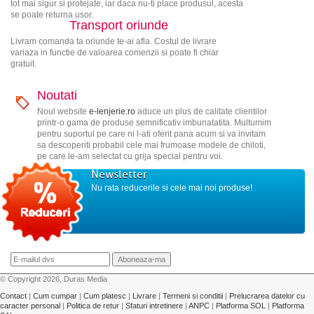
tot mai sigur si protejate, iar daca nu-ti place produsul, acesta
se poate returna usor.
Transport oriunde
Livram comanda ta oriunde te-ai afla. Costul de livrare
variaza in functie de valoarea comenzii si poate fi chiar
gratuit.
Noutati
Noul website
e-lenjerie.ro
aduce un plus de calitate clientilor
printr-o gama de produse semnificativ imbunatatita. Multumim
pentru suportul pe care ni l-ati oferit pana acum si va invitam
sa descoperiti probabil cele mai frumoase modele de chiloti,
pe care le-am selectat cu grija special pentru voi.
Newsletter
Nu rata reducerile si cele mai noi produse!
© Copyright 2026, Duras Media
Contact
|
Cum cumpar
|
Cum platesc
|
Livrare
|
Termeni si conditii
|
Prelucrarea datelor cu
caracter personal
|
Politica de retur
|
Sfaturi intretinere
|
ANPC
|
Platforma SOL
|
Platforma