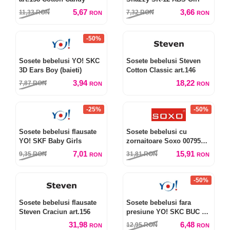
5,67
3,66
11,33
RON
7,32
RON
RON
RON
-50%
Sosete bebelusi YO! SKC
Sosete bebelusi Steven
3D Ears Boy (baieti)
Cotton Classic art.146
3,94
18,22
7,87
RON
RON
RON
-25%
-50%
Sosete bebelusi flausate
Sosete bebelusi cu
YO! SKF Baby Girls
zornaitoare Soxo 00795
Premium
7,01
15,91
9,35
RON
31,81
RON
RON
RON
-50%
Sosete bebelusi flausate
Sosete bebelusi fara
Steven Craciun art.156
presiune YO! SKC BUC 0-9
luni
31,98
6,48
12,95
RON
RON
RON