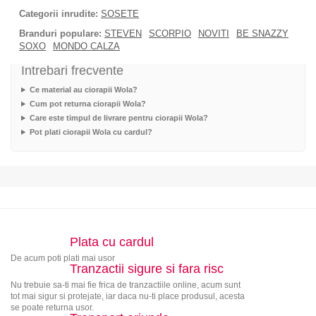
Categorii inrudite:
SOSETE
Branduri populare:
STEVEN
SCORPIO
NOVITI
BE SNAZZY
SOXO
MONDO CALZA
Intrebari frecvente
Ce material au ciorapii Wola?
Cum pot returna ciorapii Wola?
Care este timpul de livrare pentru ciorapii Wola?
Pot plati ciorapii Wola cu cardul?
Plata cu cardul
De acum poti plati mai usor
Tranzactii sigure si fara risc
Nu trebuie sa-ti mai fie frica de tranzactiile online, acum sunt
tot mai sigur si protejate, iar daca nu-ti place produsul, acesta
se poate returna usor.