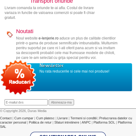
Transport oriunde
Livram comanda ta oriunde te-ai afla. Costul de livrare
variaza in functie de valoarea comenzii si poate fi chiar
gratuit.
Noutati
Noul website
e-lenjerie.ro
aduce un plus de calitate clientilor
printr-o gama de produse semnificativ imbunatatita. Multumim
pentru suportul pe care ni l-ati oferit pana acum si va invitam
sa descoperiti probabil cele mai frumoase modele de chiloti,
pe care le-am selectat cu grija special pentru voi.
Newsletter
Nu rata reducerile si cele mai noi produse!
© Copyright 2026, Duras Media
Contact
|
Cum cumpar
|
Cum platesc
|
Livrare
|
Termeni si conditii
|
Prelucrarea datelor cu
caracter personal
|
Politica de retur
|
Sfaturi intretinere
|
ANPC
|
Platforma SOL
|
Platforma
SAL