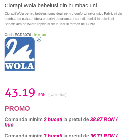
Ciorapi Wola bebelusi din bumbac uni
Ciorapii Wola pentru bebelusi sunt ideali pentru confortul celor mici. Fabricati din
bumbac de calitate, ofera o potrivire perfecta si sunt disponibili in culori uni.
Beneficiaza de livrare rapida si retur usor in termen de 14 zile.
Cod : ECR3070 -
in stoc
43.19
RON
(tva inclus)
PROMO
Comanda minim
2 bucati
la pretul de
38.87 RON /
buc
Comanda minim
3 bucati
la pretul de
36.71 RON /