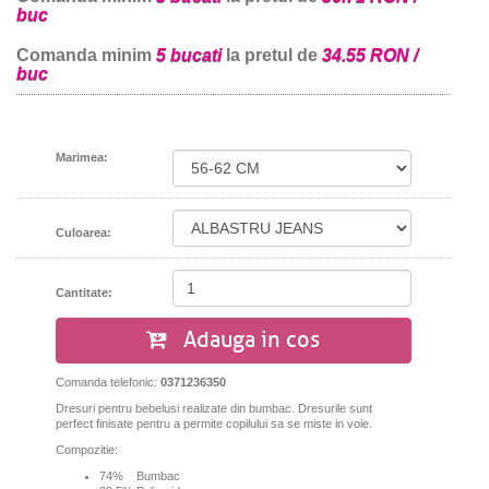
buc
Comanda minim
5 bucati
la pretul de
34.55 RON /
buc
Marimea:
Culoarea:
Cantitate:
Adauga in cos
Comanda telefonic:
0371236350
Dresuri pentru bebelusi realizate din bumbac. Dresurile sunt
perfect finisate pentru a permite copilului sa se miste in voie.
Compozitie:
74% Bumbac