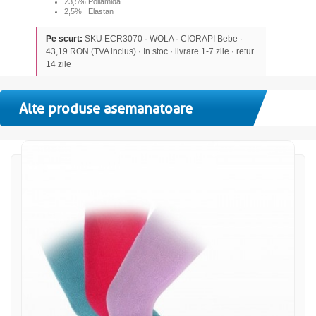
23,5% Poliamida
2,5% Elastan
Pe scurt:
SKU ECR3070 · WOLA · CIORAPI Bebe ·
43,19 RON (TVA inclus) · In stoc · livrare 1-7 zile · retur
14 zile
Alte produse asemanatoare