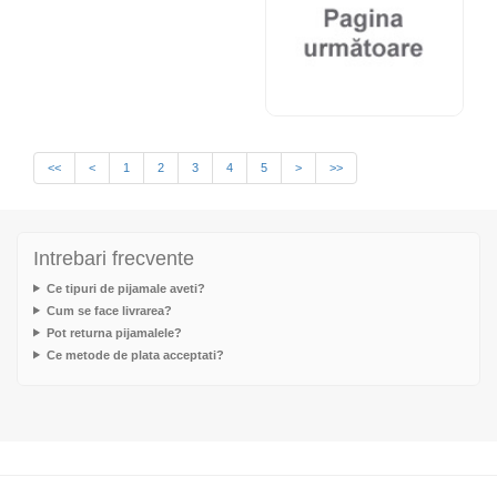
<<
<
1
2
3
4
5
>
>>
Intrebari frecvente
Ce tipuri de pijamale aveti?
Cum se face livrarea?
Pot returna pijamalele?
Ce metode de plata acceptati?