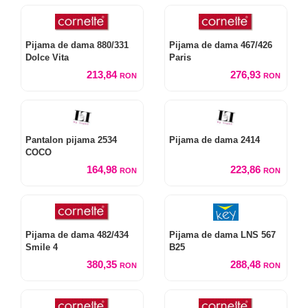
Pijama de dama 880/331
Pijama de dama 467/426
Dolce Vita
Paris
213,84
276,93
RON
RON
Pantalon pijama 2534
Pijama de dama 2414
COCO
164,98
223,86
RON
RON
Pijama de dama 482/434
Pijama de dama LNS 567
Smile 4
B25
380,35
288,48
RON
RON