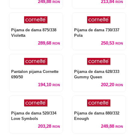
249,88
213,84
RON
RON
Pijama de dama 875/338
Pijama de dama 730/337
Violetta
Pola
289,68
250,53
RON
RON
Pantalon pijama Cornette
Pijama de dama 628/333
690/50
Gummy Queen
194,10
202,20
RON
RON
Pijama de dama 520/334
Pijama de dama 880/332
Love Symbols
Enough
203,28
249,88
RON
RON