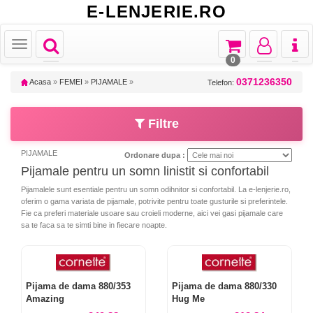
E-LENJERIE.RO
Toggle
Toggle
Toggle
Toggl
Toggle
navigation
navigation
navigation
naviga
navigation
0
0371236350
Acasa
»
FEMEI
»
PIJAMALE
»
Telefon:
Filtre
PIJAMALE
Ordonare dupa :
Pijamale pentru un somn linistit si confortabil
Pijamalele sunt esentiale pentru un somn odihnitor si confortabil. La e-lenjerie.ro,
oferim o gama variata de pijamale, potrivite pentru toate gusturile si preferintele.
Fie ca preferi materiale usoare sau croieli moderne, aici vei gasi pijamale care
sa te faca sa te simti bine in fiecare noapte.
Pijama de dama 880/353
Pijama de dama 880/330
Amazing
Hug Me