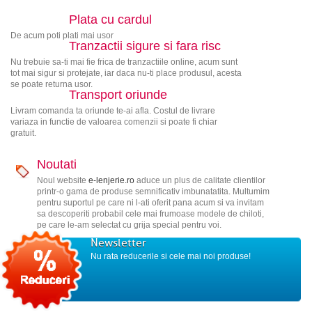
Plata cu cardul
De acum poti plati mai usor
Tranzactii sigure si fara risc
Nu trebuie sa-ti mai fie frica de tranzactiile online, acum sunt
tot mai sigur si protejate, iar daca nu-ti place produsul, acesta
se poate returna usor.
Transport oriunde
Livram comanda ta oriunde te-ai afla. Costul de livrare
variaza in functie de valoarea comenzii si poate fi chiar
gratuit.
Noutati
Noul website
e-lenjerie.ro
aduce un plus de calitate clientilor
printr-o gama de produse semnificativ imbunatatita. Multumim
pentru suportul pe care ni l-ati oferit pana acum si va invitam
sa descoperiti probabil cele mai frumoase modele de chiloti,
pe care le-am selectat cu grija special pentru voi.
Newsletter
Nu rata reducerile si cele mai noi produse!