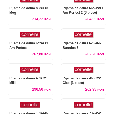
Pijama de dama 868/430
Pijama de dama 665/454 I
Meg
Am Perfect 2 (3 piese)
214,22
264,55
RON
RON
Pijama de dama 655/439 I
Pijama de dama 628/466
Am Perfect
Bunnies 3
267,80
202,20
RON
RON
Pijama de dama 492/321
Pijama de dama 466/322
Milli
Cleo (3 piese)
196,56
262,93
RON
RON
Pijama de dama 162/446
Pijama de dama 732/452