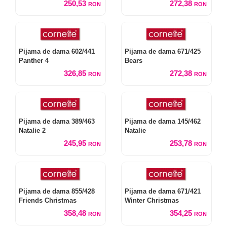
250,53
272,38
RON
RON
Pijama de dama 602/441
Pijama de dama 671/425
Panther 4
Bears
326,85
272,38
RON
RON
Pijama de dama 389/463
Pijama de dama 145/462
Natalie 2
Natalie
245,95
253,78
RON
RON
Pijama de dama 855/428
Pijama de dama 671/421
Friends Christmas
Winter Christmas
358,48
354,25
RON
RON