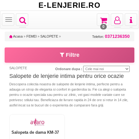
E-LENJERIE.RO
Toggle
Toggle
Toggle
Toggl
Toggle
navigation
navigation
navigation
naviga
navigation
0
0371236350
Acasa
»
FEMEI
»
SALOPETE
»
Telefon:
Filtre
SALOPETE
Ordonare dupa :
Salopete de lenjerie intima pentru orice ocazie
Descopera colectia noastra de salopete de lenjerie intima, perfecte pentru a
adauga un strop de eleganta si confort in garderoba ta. Fie ca alegi o salopeta
pentru o ocazie speciala sau pentru uz zilnic, vei gasi modele variate care se
potrivesc stilului tau. Beneficiaza de livrare rapida in 24 de ore si retur in 14 zile,
astfel incat sa te bucuri de o experienta de cumparare fara griji.
Salopeta de dama KM-37