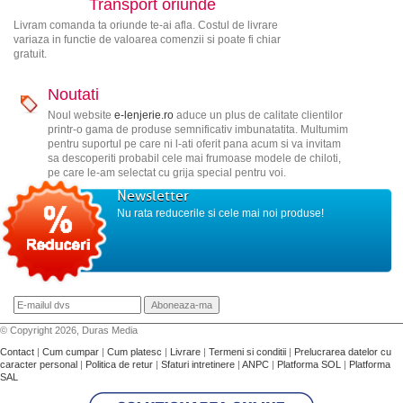
Transport oriunde
Livram comanda ta oriunde te-ai afla. Costul de livrare
variaza in functie de valoarea comenzii si poate fi chiar
gratuit.
Noutati
Noul website
e-lenjerie.ro
aduce un plus de calitate clientilor
printr-o gama de produse semnificativ imbunatatita. Multumim
pentru suportul pe care ni l-ati oferit pana acum si va invitam
sa descoperiti probabil cele mai frumoase modele de chiloti,
pe care le-am selectat cu grija special pentru voi.
Newsletter
Nu rata reducerile si cele mai noi produse!
© Copyright 2026, Duras Media
Contact
|
Cum cumpar
|
Cum platesc
|
Livrare
|
Termeni si conditii
|
Prelucrarea datelor cu
caracter personal
|
Politica de retur
|
Sfaturi intretinere
|
ANPC
|
Platforma SOL
|
Platforma
SAL