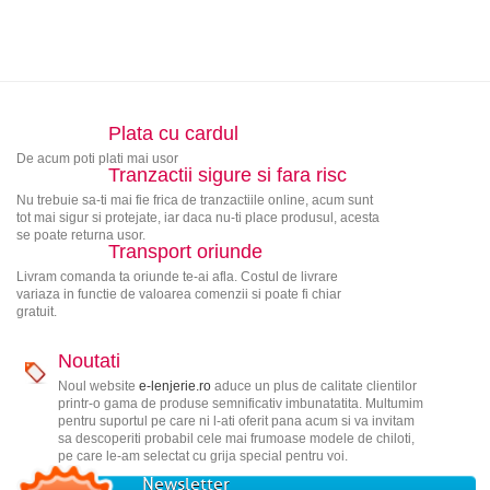
Plata cu cardul
De acum poti plati mai usor
Tranzactii sigure si fara risc
Nu trebuie sa-ti mai fie frica de tranzactiile online, acum sunt
tot mai sigur si protejate, iar daca nu-ti place produsul, acesta
se poate returna usor.
Transport oriunde
Livram comanda ta oriunde te-ai afla. Costul de livrare
variaza in functie de valoarea comenzii si poate fi chiar
gratuit.
Noutati
Noul website
e-lenjerie.ro
aduce un plus de calitate clientilor
printr-o gama de produse semnificativ imbunatatita. Multumim
pentru suportul pe care ni l-ati oferit pana acum si va invitam
sa descoperiti probabil cele mai frumoase modele de chiloti,
pe care le-am selectat cu grija special pentru voi.
Newsletter