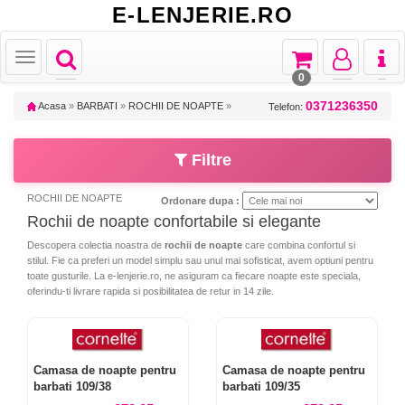
E-LENJERIE.RO
Toggle
Toggle
Toggle
Toggl
Toggle
navigation
navigation
navigation
naviga
navigation
0
0371236350
Acasa
»
BARBATI
»
ROCHII DE NOAPTE
»
Telefon:
Filtre
ROCHII DE NOAPTE
Ordonare dupa :
Rochii de noapte confortabile si elegante
Descopera colectia noastra de
rochii de noapte
care combina confortul si
stilul. Fie ca preferi un model simplu sau unul mai sofisticat, avem optiuni pentru
toate gusturile. La e-lenjerie.ro, ne asiguram ca fiecare noapte este speciala,
oferindu-ti livrare rapida si posibilitatea de retur in 14 zile.
Camasa de noapte pentru
Camasa de noapte pentru
barbati 109/38
barbati 109/35