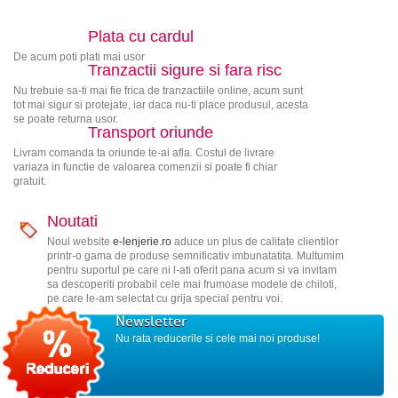
Plata cu cardul
De acum poti plati mai usor
Tranzactii sigure si fara risc
Nu trebuie sa-ti mai fie frica de tranzactiile online, acum sunt
tot mai sigur si protejate, iar daca nu-ti place produsul, acesta
se poate returna usor.
Transport oriunde
Livram comanda ta oriunde te-ai afla. Costul de livrare
variaza in functie de valoarea comenzii si poate fi chiar
gratuit.
Noutati
Noul website
e-lenjerie.ro
aduce un plus de calitate clientilor
printr-o gama de produse semnificativ imbunatatita. Multumim
pentru suportul pe care ni l-ati oferit pana acum si va invitam
sa descoperiti probabil cele mai frumoase modele de chiloti,
pe care le-am selectat cu grija special pentru voi.
Newsletter
Nu rata reducerile si cele mai noi produse!