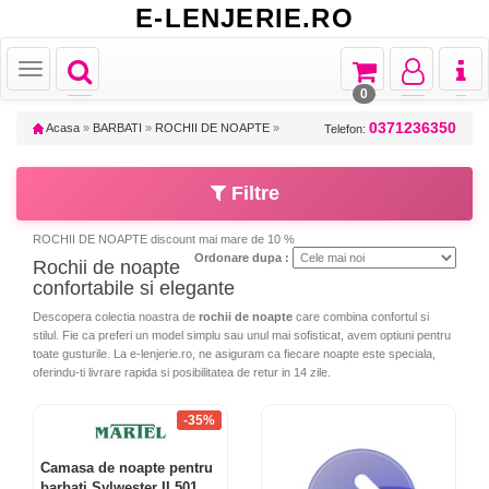
E-LENJERIE.RO
Toggle
Toggle
Toggle
Toggl
Toggle
navigation
navigation
navigation
naviga
navigation
0
0371236350
Acasa
»
BARBATI
»
ROCHII DE NOAPTE
»
Telefon:
Filtre
ROCHII DE NOAPTE discount mai mare de 10 %
Ordonare dupa :
Rochii de noapte
confortabile si elegante
Descopera colectia noastra de
rochii de noapte
care combina confortul si
stilul. Fie ca preferi un model simplu sau unul mai sofisticat, avem optiuni pentru
toate gusturile. La e-lenjerie.ro, ne asiguram ca fiecare noapte este speciala,
oferindu-ti livrare rapida si posibilitatea de retur in 14 zile.
-35%
Camasa de noapte pentru
barbati Sylwester II 501