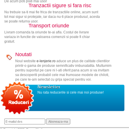
De acum poti plati mai usor
Tranzactii sigure si fara risc
Nu trebuie sa-ti mai fie frica de tranzactiile online, acum sunt
tot mai sigur si protejate, iar daca nu-ti place produsul, acesta
se poate returna usor.
Transport oriunde
Livram comanda ta oriunde te-ai afla. Costul de livrare
variaza in functie de valoarea comenzii si poate fi chiar
gratuit.
Noutati
Noul website
e-lenjerie.ro
aduce un plus de calitate clientilor
printr-o gama de produse semnificativ imbunatatita. Multumim
pentru suportul pe care ni l-ati oferit pana acum si va invitam
sa descoperiti probabil cele mai frumoase modele de chiloti,
pe care le-am selectat cu grija special pentru voi.
Newsletter
Nu rata reducerile si cele mai noi produse!