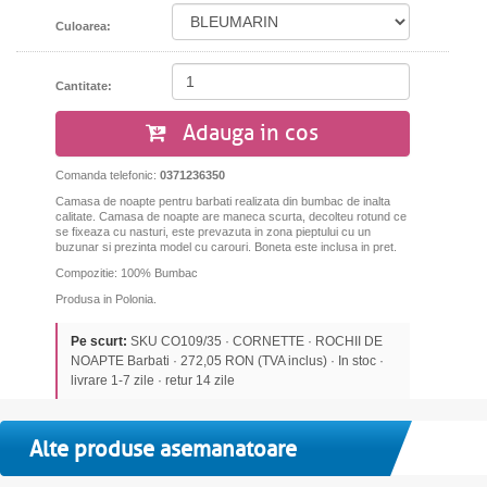
Culoarea:
Cantitate:
Adauga in cos
Comanda telefonic:
0371236350
Camasa de noapte pentru barbati realizata din bumbac de inalta
calitate. Camasa de noapte are maneca scurta, decolteu rotund ce
se fixeaza cu nasturi, este prevazuta in zona pieptului cu un
buzunar si prezinta model cu carouri. Boneta este inclusa in pret.
Compozitie: 100% Bumbac
Produsa in Polonia.
Pe scurt:
SKU CO109/35 · CORNETTE · ROCHII DE
NOAPTE Barbati · 272,05 RON (TVA inclus) · In stoc ·
livrare 1-7 zile · retur 14 zile
Alte produse asemanatoare