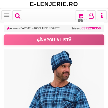
E-LENJERIE.RO
Toggle
Toggle
Toggle
Toggl
Toggle
navigation
navigation
navigation
naviga
navigation
0
0371236350
Acasa
»
BARBATI
»
ROCHII DE NOAPTE
Telefon:
ÎNAPOI LA LISTĂ