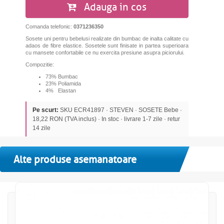
Adauga in cos
Comanda telefonic:
0371236350
Sosete uni pentru bebelusi realizate din bumbac de inalta calitate cu
adaos de fibre elastice. Sosetele sunt finisate in partea superioara
cu mansete confortabile ce nu exercita presiune asupra piciorului.
Compozitie:
73% Bumbac
23% Poliamida
4% Elastan
Pe scurt:
SKU ECR41897 · STEVEN · SOSETE Bebe ·
18,22 RON (TVA inclus) · In stoc · livrare 1-7 zile · retur
14 zile
Alte produse asemanatoare