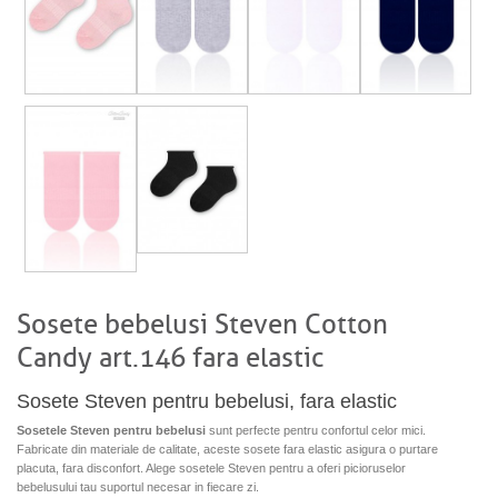
Sosete bebelusi Steven Cotton
Candy art.146 fara elastic
Sosete Steven pentru bebelusi, fara elastic
Sosetele Steven pentru bebelusi
sunt perfecte pentru confortul celor mici.
Fabricate din materiale de calitate, aceste sosete fara elastic asigura o purtare
placuta, fara disconfort. Alege sosetele Steven pentru a oferi picioruselor
bebelusului tau suportul necesar in fiecare zi.