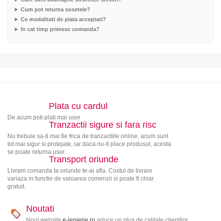
Cum pot returna sosetele?
Ce modalitati de plata acceptati?
In cat timp primesc comanda?
Plata cu cardul
De acum poti plati mai usor
Tranzactii sigure si fara risc
Nu trebuie sa-ti mai fie frica de tranzactiile online, acum sunt
tot mai sigur si protejate, iar daca nu-ti place produsul, acesta
se poate returna usor.
Transport oriunde
Livram comanda ta oriunde te-ai afla. Costul de livrare
variaza in functie de valoarea comenzii si poate fi chiar
gratuit.
Noutati
Noul website
e-lenjerie.ro
aduce un plus de calitate clientilor