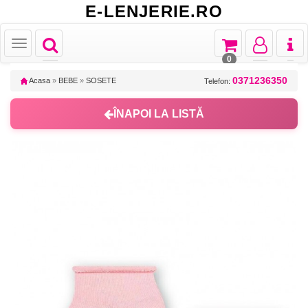
E-LENJERIE.RO
Toggle
Toggle
Toggle
Toggl
Toggle
navigation
navigation
navigation
naviga
navigation
0
0371236350
Acasa
»
BEBE
»
SOSETE
Telefon:
ÎNAPOI LA LISTĂ