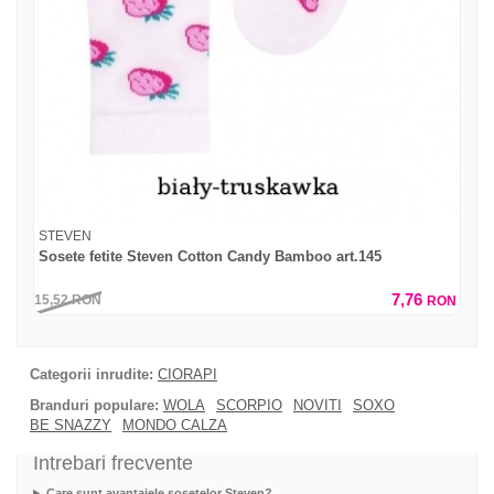
STEVEN
Sosete fetite Steven Cotton Candy Bamboo art.145
7,76
15,52
RON
RON
Categorii inrudite:
CIORAPI
Branduri populare:
WOLA
SCORPIO
NOVITI
SOXO
BE SNAZZY
MONDO CALZA
Intrebari frecvente
Care sunt avantajele sosetelor Steven?