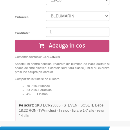
Culoarea:
Cantitate:
Adauga in cos
Comanda telefonic:
0371236350
Sosete uni pentru bebelusi realizate din bumbac de inalta calitate si
adaos de fibre elastice. Sosetele sunt fara elastic, uni si nu exercita
presiune asupra picioarelor.
Compozitie in functie de culoare:
70-73% Bumbac
23-26% Poliamida
4% Elastan
Pe scurt:
SKU ECR23035 · STEVEN · SOSETE Bebe ·
18,22 RON (TVA inclus) · In stoc · livrare 1-7 zile · retur
14 zile