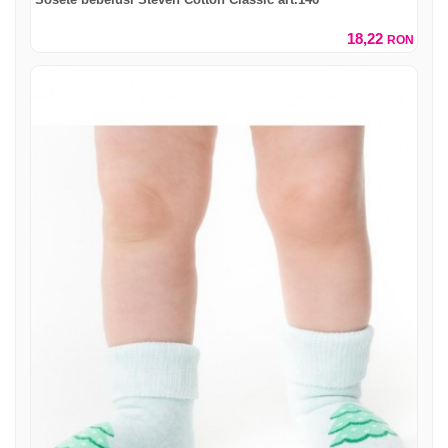
18,22
RON