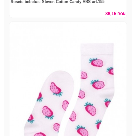
Sosete bebelusi Steven Cotton Candy ABS art.155
38,15
RON