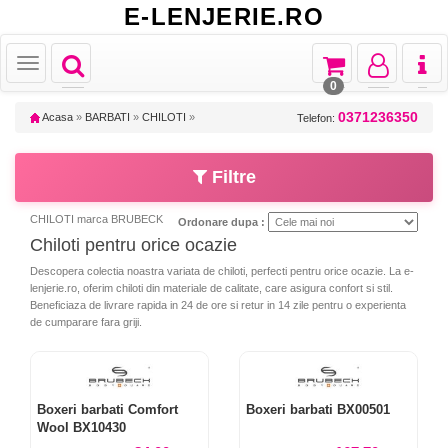
E-LENJERIE.RO
Toggle
Toggle
Toggle
Toggl
Toggle
navigation
navigation
navigation
naviga
navigation
0
0371236350
Acasa
»
BARBATI
»
CHILOTI
»
Telefon:
Filtre
CHILOTI marca BRUBECK
Ordonare dupa :
Chiloti pentru orice ocazie
Descopera colectia noastra variata de chiloti, perfecti pentru orice ocazie. La e-
lenjerie.ro, oferim chiloti din materiale de calitate, care asigura confort si stil.
Beneficiaza de livrare rapida in 24 de ore si retur in 14 zile pentru o experienta
de cumparare fara griji.
Boxeri barbati Comfort
Boxeri barbati BX00501
Wool BX10430