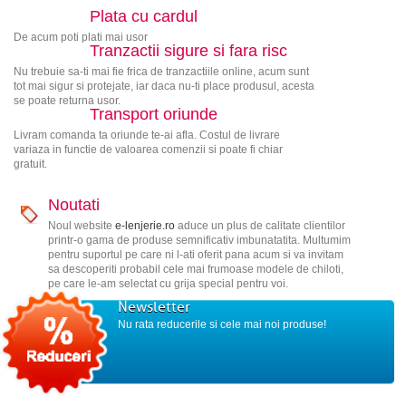
Plata cu cardul
De acum poti plati mai usor
Tranzactii sigure si fara risc
Nu trebuie sa-ti mai fie frica de tranzactiile online, acum sunt
tot mai sigur si protejate, iar daca nu-ti place produsul, acesta
se poate returna usor.
Transport oriunde
Livram comanda ta oriunde te-ai afla. Costul de livrare
variaza in functie de valoarea comenzii si poate fi chiar
gratuit.
Noutati
Noul website
e-lenjerie.ro
aduce un plus de calitate clientilor
printr-o gama de produse semnificativ imbunatatita. Multumim
pentru suportul pe care ni l-ati oferit pana acum si va invitam
sa descoperiti probabil cele mai frumoase modele de chiloti,
pe care le-am selectat cu grija special pentru voi.
Newsletter
Nu rata reducerile si cele mai noi produse!