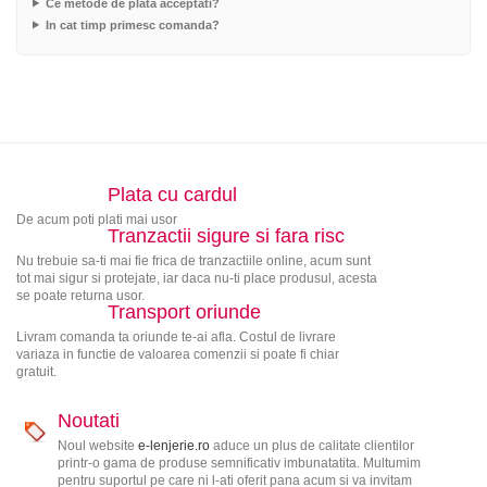
Ce metode de plata acceptati?
In cat timp primesc comanda?
Plata cu cardul
De acum poti plati mai usor
Tranzactii sigure si fara risc
Nu trebuie sa-ti mai fie frica de tranzactiile online, acum sunt
tot mai sigur si protejate, iar daca nu-ti place produsul, acesta
se poate returna usor.
Transport oriunde
Livram comanda ta oriunde te-ai afla. Costul de livrare
variaza in functie de valoarea comenzii si poate fi chiar
gratuit.
Noutati
Noul website
e-lenjerie.ro
aduce un plus de calitate clientilor
printr-o gama de produse semnificativ imbunatatita. Multumim
pentru suportul pe care ni l-ati oferit pana acum si va invitam