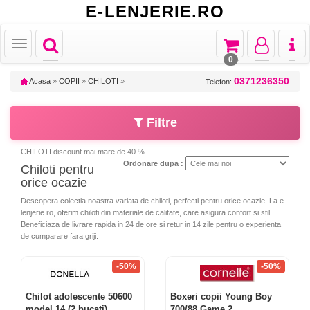
E-LENJERIE.RO
Toggle
Toggle
Toggle
Toggl
Toggle
navigation
navigation
navigation
naviga
navigation
0
0371236350
Acasa
»
COPII
»
CHILOTI
»
Telefon:
Filtre
CHILOTI discount mai mare de 40 %
Ordonare dupa :
Chiloti pentru
orice ocazie
Descopera colectia noastra variata de chiloti, perfecti pentru orice ocazie. La e-
lenjerie.ro, oferim chiloti din materiale de calitate, care asigura confort si stil.
Beneficiaza de livrare rapida in 24 de ore si retur in 14 zile pentru o experienta
de cumparare fara griji.
-50%
-50%
Chilot adolescente 50600
Boxeri copii Young Boy
model 14 (2 bucati)
700/88 Game 2