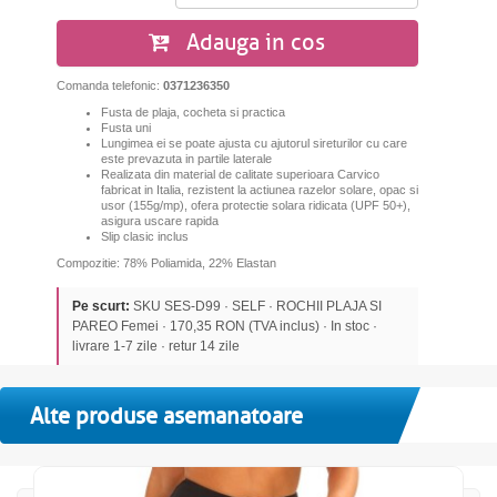
Adauga in cos
Comanda telefonic:
0371236350
Fusta de plaja, cocheta si practica
Fusta uni
Lungimea ei se poate ajusta cu ajutorul sireturilor cu care
este prevazuta in partile laterale
Realizata din material de calitate superioara Carvico
fabricat in Italia, rezistent la actiunea razelor solare, opac si
usor (155g/mp), ofera protectie solara ridicata (UPF 50+),
asigura uscare rapida
S
lip clasic inclus
Compozitie: 78% Poliamida, 22% Elastan
Pe scurt:
SKU SES-D99 · SELF · ROCHII PLAJA SI
PAREO Femei · 170,35 RON (TVA inclus) · In stoc ·
livrare 1-7 zile · retur 14 zile
Alte produse asemanatoare