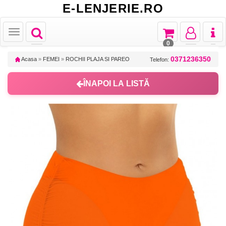
E-LENJERIE.RO
Toggle
Toggle
Toggle
Toggl
Toggle
navigation
navigation
navigation
naviga
navigation
0
0371236350
Acasa
»
FEMEI
»
ROCHII PLAJA SI PAREO
Telefon:
ÎNAPOI LA LISTĂ