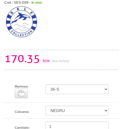
Cod : SES-D99 -
in stoc
170.35
RON
(tva inclus)
Marimea:
Culoarea:
Cantitate: