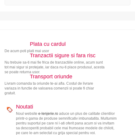
Plata cu cardul
De acum poti plati mai usor
Tranzactii sigure si fara risc
Nu trebuie sa-ti mai fie frica de tranzactiile online, acum sunt
tot mai sigur si protejate, iar daca nu-ti place produsul, acesta
se poate returna usor.
Transport oriunde
Livram comanda ta oriunde te-ai afla. Costul de livrare
variaza in functie de valoarea comenzii si poate fi chiar
gratuit.
Noutati
Noul website
e-lenjerie.ro
aduce un plus de calitate clientilor
printr-o gama de produse semnificativ imbunatatita. Multumim
pentru suportul pe care ni l-ati oferit pana acum si va invitam
sa descoperiti probabil cele mai frumoase modele de chiloti,
pe care le-am selectat cu grija special pentru voi.