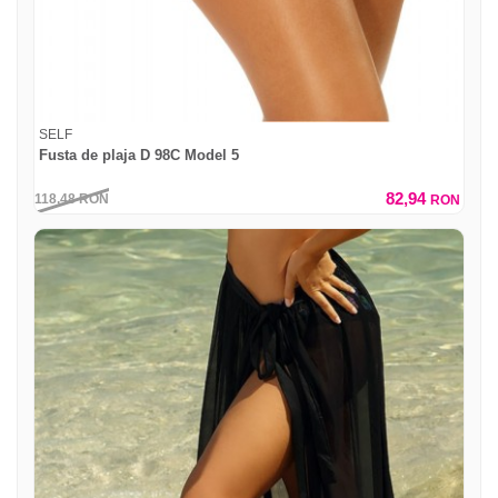
SELF
Fusta de plaja D 98C Model 5
82,94
118,48
RON
RON